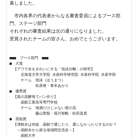
幕しました。
市内各界の代表者からなる審査委員によるブース部
門、ステージ部門
それぞれの審査結果は次の通りになりました。
受賞されたチームの皆さん、おめでとうございます。
■■■　ブース部門　■■■

■　大賞

　【アワで水をきれいにする「泡沫分離」の研究】

　　　北海道大学大学院 水産科学研究院 水産科学院 水産学部

　　　チーム　泡沫（ほうまつ）

　　　　　　　松原僚・青木あかり

■　優秀賞

　【菜の花酵母でパン作り】

　　　函館工業高等専門学校

　　　チーム　地酒だけじゃない菜の花

　　　　　　　藤山聖梨・堀川智帆・松田直貴

■　奨励賞

　【津軽弁は何故、函館で通じたり、通じなかったりするのか？

　　～函館弁から探る地域間交流史～】

　　　函館大学
