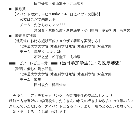
　　　　　　　田中優海・檜山凛子・井上海斗

■　優秀賞

　【イベント検索サービスHakoEve（はこイブ）の開発】

　　　公立はこだて未来大学　　　
　　　チーム　たけちゃんマン!!!

　　　　　　　齋藤尊・兵藤允彦・新保遥平・小田島慧・京谷和明・髙木晃・
■　審査員特別賞

　【北海道における超効率的チョウザメ養殖を実現する】

　　　北海道大学大学院 水産科学研究院 水産科学院 水産学部

　　　チーム　黒光りつぶつぶ団

　　　　　　　石野魁盛・松原薫子・高柳耀

（当日参加学生による投票審査）
■■■　ピア・レビュー賞　■■■
　【環境に優しい濁水浄化】

　　　北海道大学大学院 水産科学研究院 水産科学院 水産学部

　　　チーム　凝集

　　　　　　　田村俊介・澤田佳奈　
　今後も、「アカデミックリンク」が参加学生の交流はもとより、
函館市内や近郊の中学高校生、たくさんの市民の皆さまや数多くの企業の方
楽しんでいただける一大イベントとなるよう、より一層つとめたいと思って
　皆さま、よろしくお願い致します。