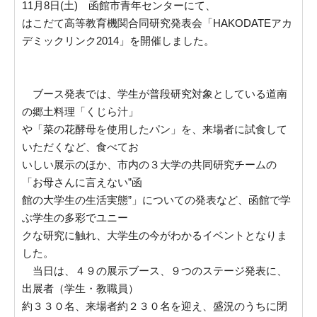
11月8日(土) 函館市青年センターにて、
はこだて高等教育機関合同研究発表会「HAKODATEアカ
デミックリンク2014」を開催しました。
ブース発表では、学生が普段研究対象としている道南
の郷土料理「くじら汁」
や「菜の花酵母を使用したパン」を、来場者に試食して
いただくなど、食べてお
いしい展示のほか、市内の３大学の共同研究チームの
「お母さんに言えない”函
館の大学生の生活実態”」についての発表など、函館で学
ぶ学生の多彩でユニー
クな研究に触れ、大学生の今がわかるイベントとなりま
した。
当日は、４９の展示ブース、９つのステージ発表に、
出展者（学生・教職員）
約３３０名、来場者約２３０名を迎え、盛況のうちに閉