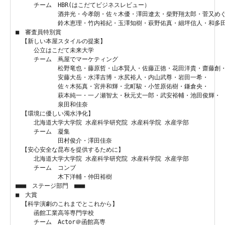
　　　チーム　HBR(はこだてビジネスレビュー）

　　　　　　　酒井光・今孝朗・佐々木優・澤田遼太・柴野翔太郎・菅又め
　　　　　　　鈴木恵理・竹内裕紀・玉澤知樹・萩野佑真・細坪信人・和多田
■　審査員特別賞

　【新しい本屋スタイルの提案】

　　　公立はこだて未来大学

　　　チーム　蔦屋でマーケティング

　　　　　　　松野竜也・藤原哲・山本賢人・佐藤正徳・花田洋貴・齋藤創
　　　　　　　安藤大岳・水澤吉博・水尻裕人・内山武尊・岩田一希・
　　　　　　　佐々木拓真・宮井和輝・北町駿・小笠原佑樹・鎌倉央・
　　　　　　　萩本純一・一ノ瀬智太・秋元丈一郎・武安裕輔・池田俊輝・
　　　　　　　泉田和佳奈

　【環境に優しい濁水浄化】

　　　北海道大学大学院 水産科学研究院 水産科学院 水産学部

　　　チーム　凝集

　　　　　　　田村俊介・澤田佳奈

　【安心安全な昆布を提供するために】

　　　北海道大学大学院 水産科学研究院 水産科学院 水産学部

　　　チーム　コンブ

　　　　　　　木下洋輔・仲田裕樹

■■■　ステージ部門　■■■

■　大賞

　【科学演劇のこれまでとこれから】

　　　函館工業高等専門学校

　　　チーム　Actor＠函館高専
