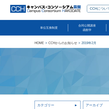
CCHについ
合同公開講座
単位互換制度
函館学
HOME
CCHからのお知らせ
2019年2月
カテゴリー
アーカイブ