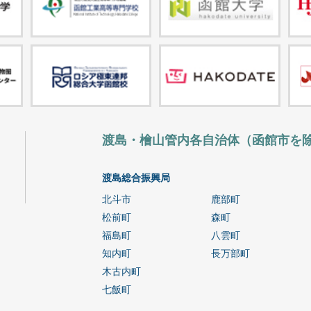
渡島・檜山管内各自治体（函館市を
渡島総合振興局
北斗市
鹿部町
松前町
森町
福島町
八雲町
知内町
長万部町
木古内町
七飯町