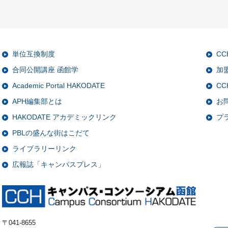
単位互換制度
C
合同公開講座 函館学
加
Academic Portal HAKODATE
CC
APH編集部とは
お
HAKODATE アカデミックリンク
プ
PBLの盛んな街はこだて
ライブラリーリンク
広報誌「キャンパスプレス」
〒041-8655