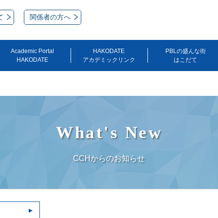
て
関係者の方へ
Academic Portal
HAKODATE
PBLの盛んな街
HAKODATE
アカデミックリンク
はこだて
What's New
CCHからのお知らせ