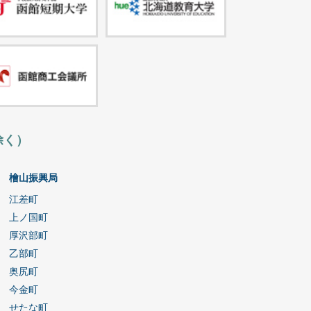
除く）
檜山振興局
江差町
上ノ国町
厚沢部町
乙部町
奥尻町
今金町
せたな町