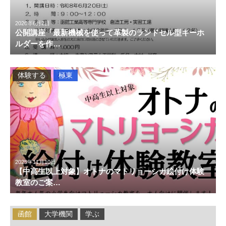
2026年6月2日
公開講座「最新機械を使って革製のランドセル型キーホ
ルダーを作…
体験する
極東
2025年11月10日
【中高生以上対象】オトナのマトリョーシカ絵付け体験
教室のご案…
函館
大学機関
学ぶ