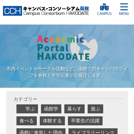
市内イベントやサークル活動など、函館でのキャンパスライ
フを各校と学生記者がお届けします。
カテゴリー
学ぶ
函館学
暮らす
遊ぶ
食べる
体験する
卒業生の活躍
函館に進学した理由
ライブラリーリンク