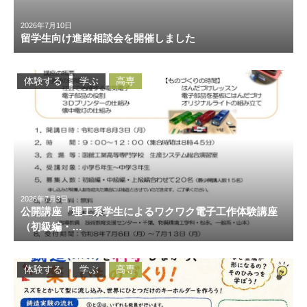
2026年7月10日
留学生向け進路相談会を開催しました
体験する
学ぶ
高専
2026年7月3日
公開講座「理工系学生によるワクワク電子工作体験講座
（初級編・…
体験する
学ぶ
高専