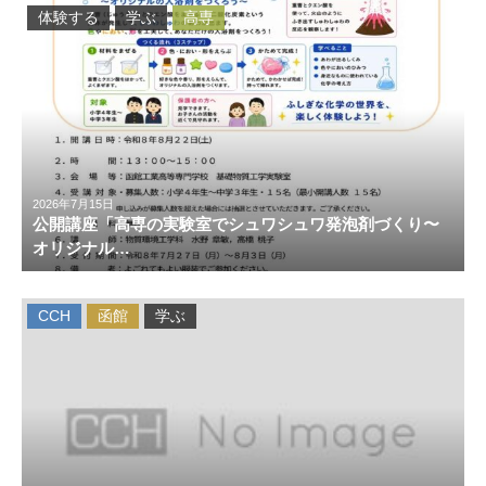
体験する
学ぶ
高専
2026年7月15日
公開講座「高専の実験室でシュワシュワ発泡剤づくり〜
オリジナル…
CCH
函館
学ぶ