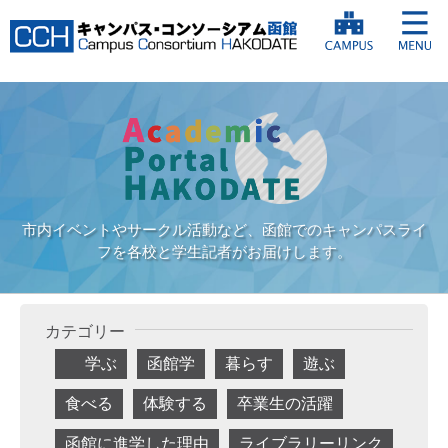
市内イベントやサークル活動など、函館でのキャンパスライ
フを各校と学生記者がお届けします。
カテゴリー
学ぶ
函館学
暮らす
遊ぶ
食べる
体験する
卒業生の活躍
函館に進学した理由
ライブラリーリンク