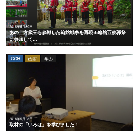
2018年5月30日
あの土方歳三も参戦した箱館戦争を再現！箱館五稜郭祭
に参加して…
CCH
函館
学ぶ
2018年5月28日
取材の「いろは」を学びました！