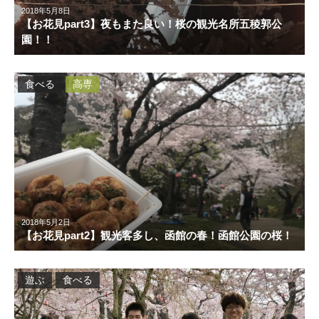
2018年5月8日
【お花見part3】夜もまた良い！桜の観光名所五稜郭公
園！！
食べる
高専
2018年5月2日
【お花見part2】観光客多し、函館の春！函館公園の桜！
遊ぶ
食べる