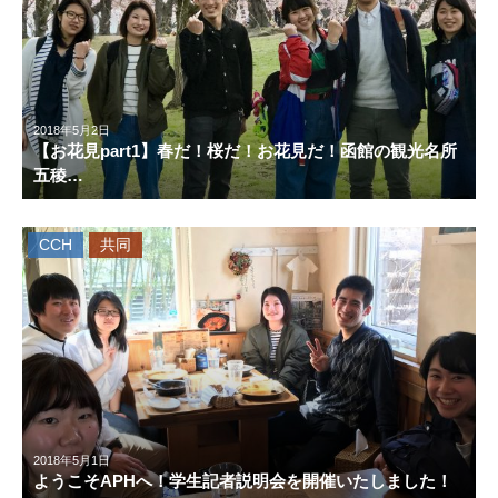
2018年5月2日
【お花見part1】春だ！桜だ！お花見だ！函館の観光名所
五稜…
CCH
共同
2018年5月1日
ようこそAPHへ！学生記者説明会を開催いたしました！