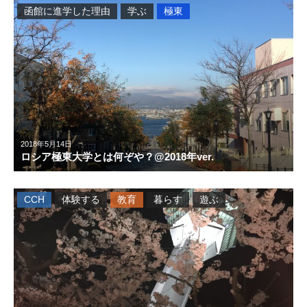
函館に進学した理由
学ぶ
極東
2018年5月14日
ロシア極東大学とは何ぞや？@2018年ver.
CCH
体験する
教育
暮らす
遊ぶ