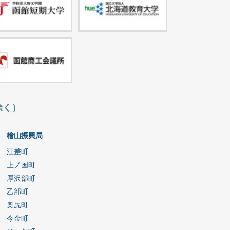
除く）
檜山振興局
江差町
上ノ国町
厚沢部町
乙部町
奥尻町
今金町