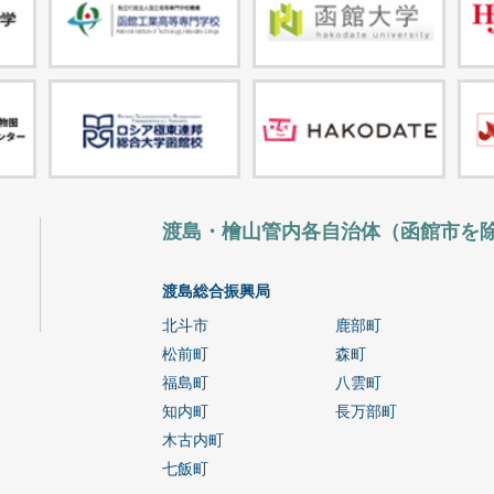
渡島・檜山管内各自治体（函館市を
渡島総合振興局
北斗市
鹿部町
松前町
森町
福島町
八雲町
知内町
長万部町
木古内町
七飯町