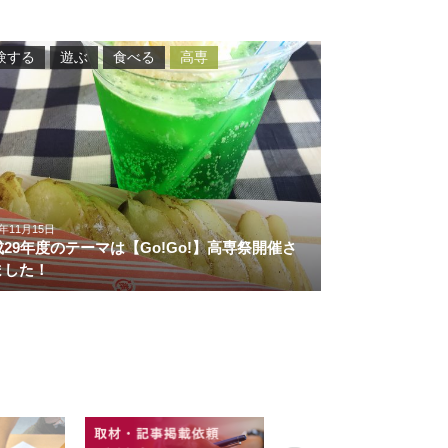
験する
遊ぶ
食べる
高専
7年11月15日
成29年度のテーマは【Go!Go!】高専祭開催さ
ました！