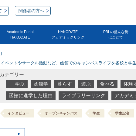
て
関係者の方へ
Academic Portal
HAKODATE
PBLの盛んな街
HAKODATE
アカデミックリンク
はこだて
月
内イベントやサークル活動など、函館でのキャンパスライフを各校と学
カテゴリー
学ぶ
函館学
暮らす
遊ぶ
食べる
体験
函館に進学した理由
ライブラリーリンク
アカデミ
インタビュー
オープンキャンパス
学生
学生記者