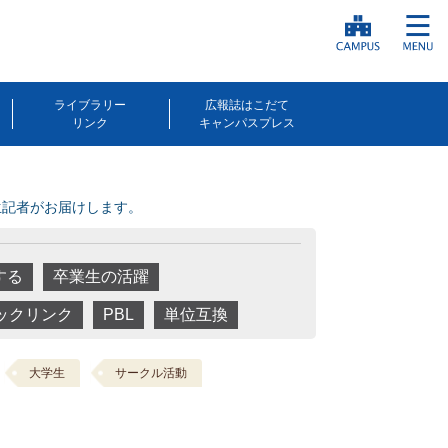
ライブラリー
広報誌はこだて
リンク
キャンパスプレス
生記者がお届けします。
する
卒業生の活躍
ックリンク
PBL
単位互換
大学生
サークル活動