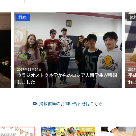
極東
体
2017年11月24日
201
ウラジオストク本学からのロシア人留学生が帰国
平
しました
れ
掲載依頼のお問い合わせはこちら