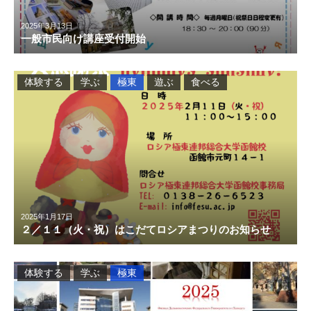
2025年3月13日
一般市民向け講座受付開始
体験する
学ぶ
極東
遊ぶ
食べる
2025年1月17日
２／１１（火・祝）はこだてロシアまつりのお知らせ
体験する
学ぶ
極東