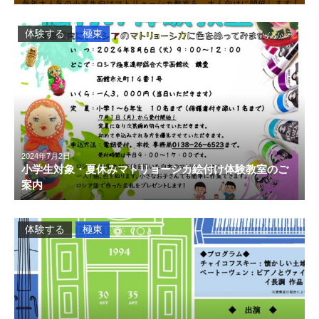
体験する
極東
2024年7月2日
小学生対象・夏休みマトリョーシカ絵付け体験教室のご
案内
体験する
極東