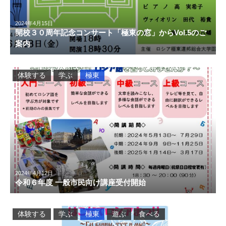
2024年4月15日
開校３０周年記念コンサート「極東の窓」からVol.5のご
案内
体験する
学ぶ
極東
2024年4月12日
令和６年度 一般市民向け講座受付開始
体験する
学ぶ
極東
遊ぶ
食べる