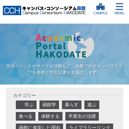
市内イベントやサークル活動など、函館でのキャンパスライ
フを各校と学生記者がお届けします。
カテゴリー
学ぶ
函館学
暮らす
遊ぶ
食べる
体験する
卒業生の活躍
函館に進学した理由
ライブラリーリンク