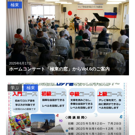
極東
2025年6月17日
ホームコンサート「極東の窓」からVol.6のご案内
学ぶ
極東