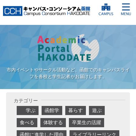
市内イベントやサークル活動など、函館でのキャンパスライ
フを各校と学生記者がお届けします。
カテゴリー
学ぶ
函館学
暮らす
遊ぶ
食べる
体験する
卒業生の活躍
函館に進学した理由
ライブラリーリンク