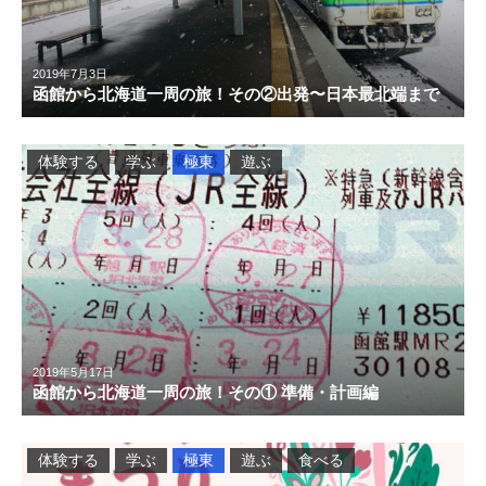
2019年7月3日
函館から北海道一周の旅！その②出発〜日本最北端まで
体験する
学ぶ
極東
遊ぶ
2019年5月17日
函館から北海道一周の旅！その① 準備・計画編
体験する
学ぶ
極東
遊ぶ
食べる