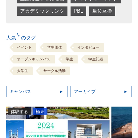
アカデミックリンク
PBL
単位互換
人気 のタグ
イベント
学生団体
インタビュー
オープンキャンパス
学生
学生記者
大学生
サークル活動
キャンパス
アーカイブ
体験する
極東