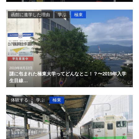
函館に進学した理由
学ぶ
極東
2019年8月22日
謎に包まれた極東大学ってどんなとこ！？〜2019年入学
生目線…
体験する
学ぶ
極東