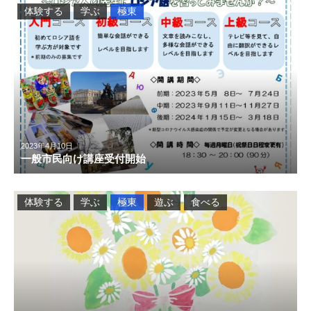
体験する
学ぶ
極東
2023年4月10日
一般市民向け講座受付開始
体験する
学ぶ
極東
遊ぶ
食べる