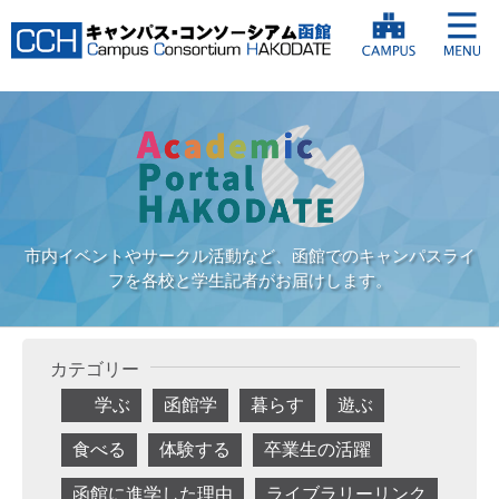
市内イベントやサークル活動など、函館でのキャンパスライ
フを各校と学生記者がお届けします。
カテゴリー
学ぶ
函館学
暮らす
遊ぶ
食べる
体験する
卒業生の活躍
函館に進学した理由
ライブラリーリンク