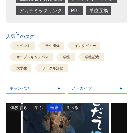
アカデミックリンク
PBL
単位互換
人気 のタグ
イベント
学生団体
インタビュー
オープンキャンパス
学生
学生記者
大学生
サークル活動
キャンパス
アーカイブ
体験する
学ぶ
極東
食べる