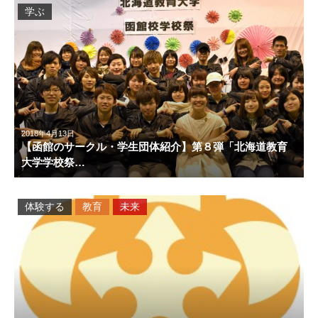
学ぶ
2018年4月13日
【函館のサークル・学生団体紹介】第８弾「北海道教育
大学学校祭…
体験する
教育
未来