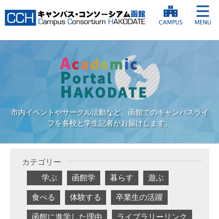
市内イベントやサークル活動など、函館でのキャンパスライ
フを各校と学生記者がお届けします。
カテゴリー
学ぶ
函館学
暮らす
遊ぶ
食べる
体験する
卒業生の活躍
函館に進学した理由
ライブラリーリンク