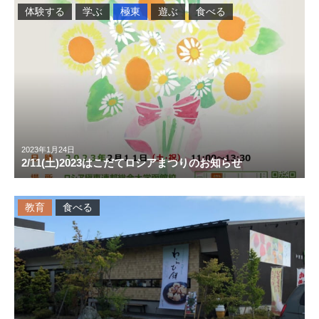
体験する
学ぶ
極東
遊ぶ
食べる
2023年1月24日
2/11(土)2023はこだてロシアまつりのお知らせ
教育
食べる