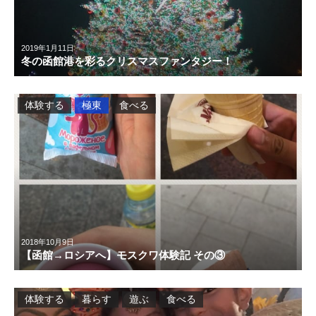
2019年1月11日
冬の函館港を彩るクリスマスファンタジー！
体験する
極東
食べる
2018年10月9日
【函館→ロシアへ】モスクワ体験記 その③
体験する
暮らす
遊ぶ
食べる