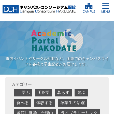
市内イベントやサークル活動など、函館でのキャンパスライ
フを各校と学生記者がお届けします。
カテゴリー
学ぶ
函館学
暮らす
遊ぶ
食べる
体験する
卒業生の活躍
函館に進学した理由
ライブラリーリンク