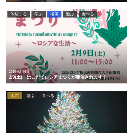
体験する
学ぶ
極東
遊ぶ
食べる
2019年2月6日
2/9(土) はこだてロシアまつりが開催されます！
函館
遊ぶ
食べる