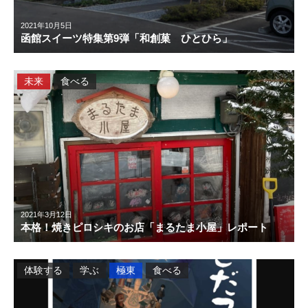
2021年10月5日
函館スイーツ特集第9弾「和創菓 ひとひら」
未来
食べる
2021年3月12日
本格！焼きピロシキのお店「まるたま小屋」レポート
体験する
学ぶ
極東
食べる