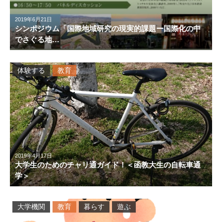
2019年6月21日
シンポジウム「国際地域研究の現実的課題ー国際化の中
でさぐる地…
体験する
教育
2019年4月17日
大学生のためのチャリ通ガイド！＜函教大生の自転車通
学＞
大学機関
教育
暮らす
遊ぶ