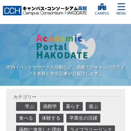
市内イベントやサークル活動など、函館でのキャンパスライ
フを各校と学生記者がお届けします。
カテゴリー
学ぶ
函館学
暮らす
遊ぶ
食べる
体験する
卒業生の活躍
函館に進学した理由
ライブラリーリンク