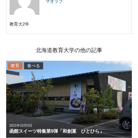
マオラフ
教育大2年
北海道教育大学の他の記事
教育
食べる
2021年10月5日
函館スイーツ特集第9弾「和創菓 ひとひら」