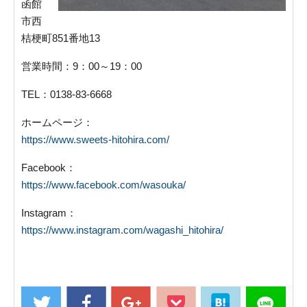
函館
市西
桔梗町851番地13
営業時間：9：00～19：00
TEL：0138-83-6668
ホームページ：
https://www.sweets-hitohira.com/
Facebook：
https://www.facebook.com/wasouka/
Instagram：
https://www.instagram.com/wagashi_hitohira/