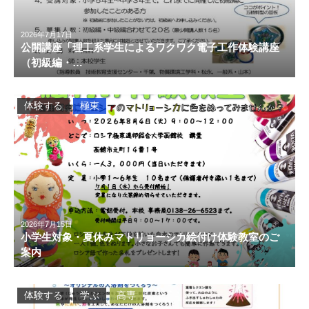
2026年7月17日
公開講座「理工系学生によるワクワク電子工作体験講座
（初級編・…
体験する
極東
2026年7月15日
小学生対象・夏休みマトリョーシカ絵付け体験教室のご
案内
体験する
学ぶ
高専