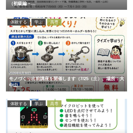
（初級編・…
体験する
学ぶ
高専
2026年6月30日
モノづくり出前講座を開催します（7/25（土）、場所：大
中山…
体験する
学ぶ
高専