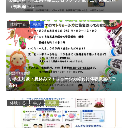
公開講座「理工系学生によるワクワク電子工作体験講座
（初級編・…
体験する
極東
2026年7月15日
小学生対象・夏休みマトリョーシカ絵付け体験教室のご
案内
体験する
学ぶ
高専