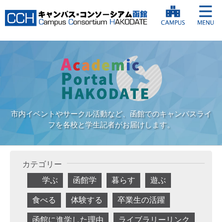
市内イベントやサークル活動など、函館でのキャンパスライ
フを各校と学生記者がお届けします。
カテゴリー
学ぶ
函館学
暮らす
遊ぶ
食べる
体験する
卒業生の活躍
函館に進学した理由
ライブラリーリンク