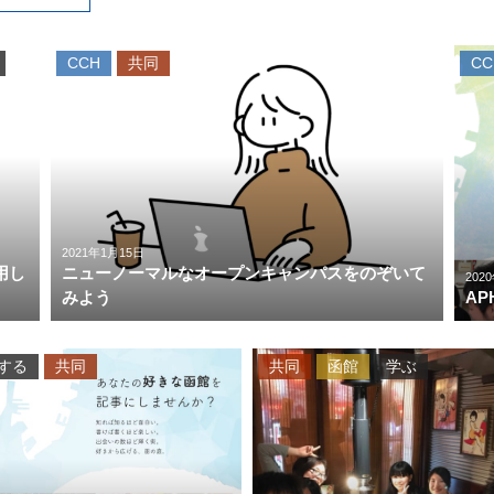
CCH
共同
CC
2021年1月15日
用し
ニューノーマルなオープンキャンパスをのぞいて
202
みよう
A
する
共同
共同
函館
学ぶ