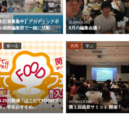
年4月1日
生記者募集中】アカデミックポ
2018年8月24日
ル函館編集部で一緒に活動…
8月の編集会議！
食べる
共同
学ぶ
年2月21日
4-25日開催「はこだてFOODフ
2017年11月28日
タ」学生おすすめ…
第１回函若サミット 開催！