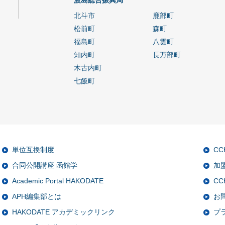
渡島総合振興局
北斗市
鹿部町
松前町
森町
福島町
八雲町
知内町
長万部町
木古内町
七飯町
単位互換制度
C
合同公開講座 函館学
加
Academic Portal HAKODATE
CC
APH編集部とは
お
HAKODATE アカデミックリンク
プ