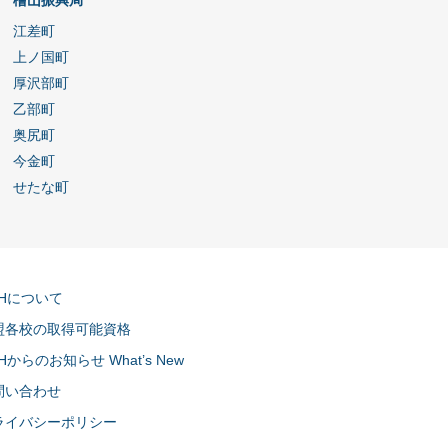
檜山振興局
江差町
上ノ国町
厚沢部町
乙部町
奥尻町
今金町
せたな町
CHについて
盟各校の取得可能資格
Hからのお知らせ What’s New
問い合わせ
ライバシーポリシー