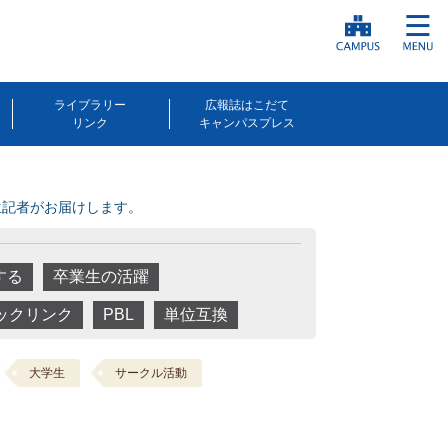
ライブラリー
広報誌はこだて
リンク
キャンパスプレス
生記者がお届けします。
する
卒業生の活躍
ックリンク
PBL
単位互換
大学生
サークル活動