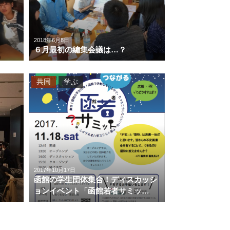
2018年6月8日
６月最初の編集会議は…？
共同
学ぶ
2017年10月17日
函館の学生団体集合！ディスカッシ
ョンイベント「函館若者サミッ…