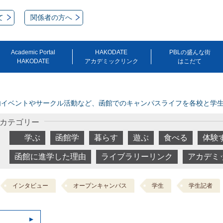
て
関係者の方へ
Academic Portal
HAKODATE
PBLの盛んな街
HAKODATE
アカデミックリンク
はこだて
内イベントやサークル活動など、函館でのキャンパスライフを各校と学
カテゴリー
学ぶ
函館学
暮らす
遊ぶ
食べる
体験
函館に進学した理由
ライブラリーリンク
アカデミ
インタビュー
オープンキャンパス
学生
学生記者