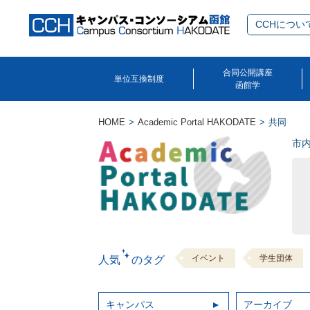
CCHについ
合同公開講座
単位互換制度
函館学
HOME
Academic Portal HAKODATE
共同
市
イベント
学生団体
人気 のタグ
キャンパス
アーカイブ