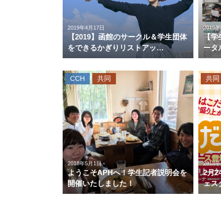
2019年4月17日
2019
【2019】函館のサークル＆学生団体
【学
をできるかぎりリストアッ…
ータ
CCH
共同
共同
2018年5月1日
2018
ようこそAPHへ！学生記者説明会を
2月2
開催いたしました！
ェス