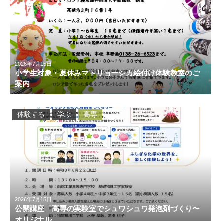
2026年7月15日
小学生対象・夏休みマトリョーシカ絵付け体験教室のご
案内
体験する
学ぶ
高専
2026年7月15日
公開講座「高専の実験室でシュワシュワ発泡剤づくり〜
オリジナル…