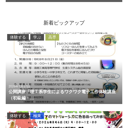
新着ピックアップ
体験する
学ぶ
高専
2026年7月17日
公開講座「理工系学生によるワクワク電子工作体験講座
（初級編・…
体験する
極東