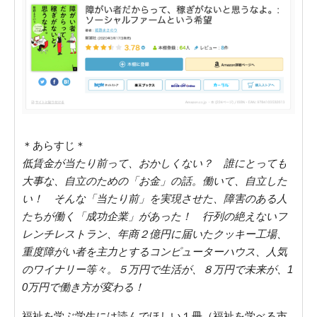
＊あらすじ＊
低賃金が当たり前って、おかしくない？ 誰にとっても
大事な、自立のための「お金」の話。働いて、自立した
い！ そんな「当たり前」を実現させた、障害のある人
たちが働く「成功企業」があった！ 行列の絶えないフ
レンチレストラン、年商２億円に届いたクッキー工場、
重度障がい者を主力とするコンピューターハウス、人気
のワイナリー等々。５万円で生活が、８万円で未来が、1
0万円で働き方が変わる！
福祉を学ぶ学生には読んでほしい１冊（福祉を学べる市