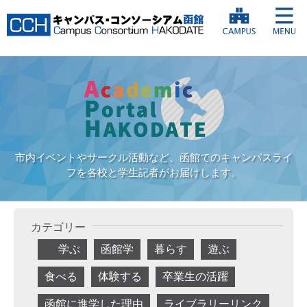
市内イベントやサークル活動など、函館でのキャンパスライ
フを各校と学生記者がお届けします。
カテゴリー
学ぶ
函館学
暮らす
遊ぶ
食べる
体験する
卒業生の活躍
函館に進学した理由
ライブラリーリンク