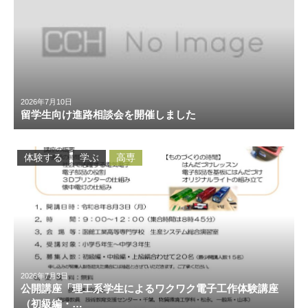
2026年7月10日
留学生向け進路相談会を開催しました
体験する
学ぶ
高専
2026年7月3日
公開講座「理工系学生によるワクワク電子工作体験講座
（初級編・…