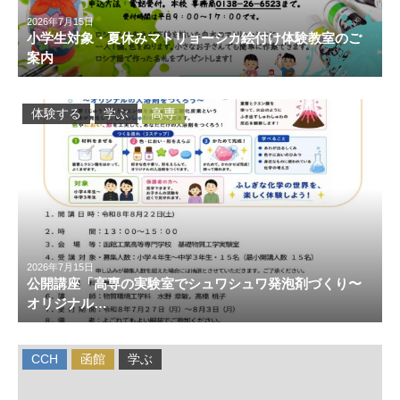
2026年7月15日
小学生対象・夏休みマトリョーシカ絵付け体験教室のご
案内
体験する
学ぶ
高専
2026年7月15日
公開講座「高専の実験室でシュワシュワ発泡剤づくり〜
オリジナル…
CCH
函館
学ぶ