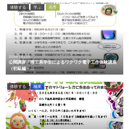
体験する
学ぶ
高専
2026年7月17日
公開講座「理工系学生によるワクワク電子工作体験講座
（初級編・…
体験する
極東