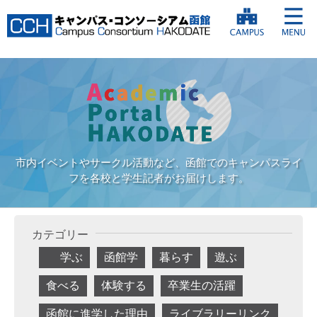
市内イベントやサークル活動など、函館でのキャンパスライ
フを各校と学生記者がお届けします。
カテゴリー
学ぶ
函館学
暮らす
遊ぶ
食べる
体験する
卒業生の活躍
函館に進学した理由
ライブラリーリンク