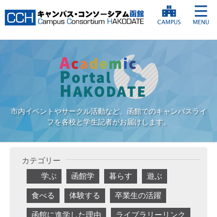
市内イベントやサークル活動など、函館でのキャンパスライ
フを各校と学生記者がお届けします。
カテゴリー
学ぶ
函館学
暮らす
遊ぶ
食べる
体験する
卒業生の活躍
函館に進学した理由
ライブラリーリンク