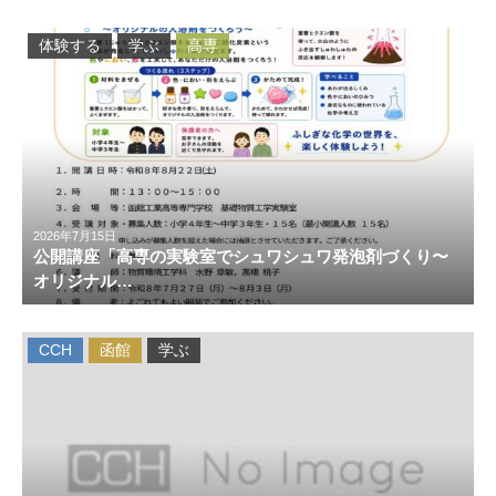
体験する
学ぶ
高専
2026年7月15日
公開講座「高専の実験室でシュワシュワ発泡剤づくり〜
オリジナル…
CCH
函館
学ぶ