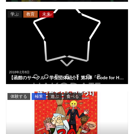
学ぶ
教育
未来
2018年2月8日
【函館のサークル・学生団体紹介】第2弾「Code for H…
体験する
極東
遊ぶ
食べる