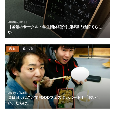
2018年2月28日
【函館のサークル・学生団体紹介】第4弾「函館てらこ
や」
教育
食べる
2018年2月26日
２日目：はこだてFOODフェスタレポート！「おいし
い」だらけ…