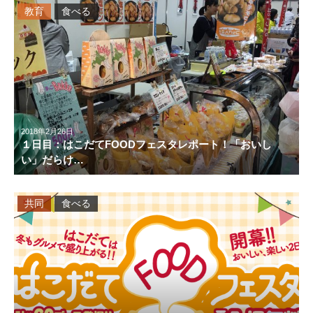
教育
食べる
2018年2月26日
１日目：はこだてFOODフェスタレポート！「おいし
い」だらけ…
共同
食べる