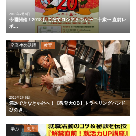
2018年2月8日
今週開催！2018 はこだてロシアまつり〜二十歳〜 直前レ
ポ…
卒業生の活躍
教育
2018年2月6日
満足できなきゃ外へ！【教育大OB】トラベリングバンド
ひのき…
学ぶ
教育