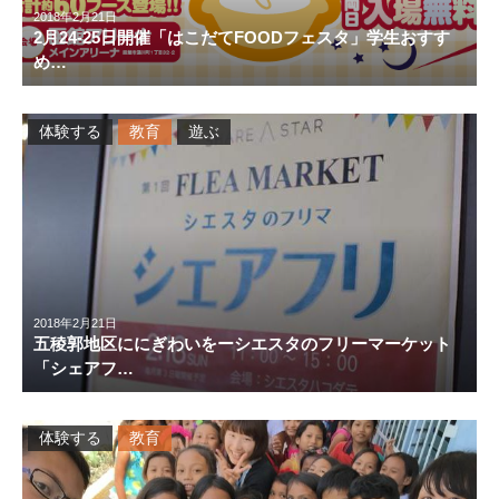
2018年2月21日
2月24-25日開催「はこだてFOODフェスタ」学生おすす
め…
体験する
教育
遊ぶ
2018年2月21日
五稜郭地区ににぎわいをーシエスタのフリーマーケット
「シェアフ…
体験する
教育