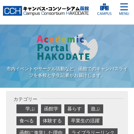
市内イベントやサークル活動など、函館でのキャンパスライ
フを各校と学生記者がお届けします。
カテゴリー
学ぶ
函館学
暮らす
遊ぶ
食べる
体験する
卒業生の活躍
函館に進学した理由
ライブラリーリンク