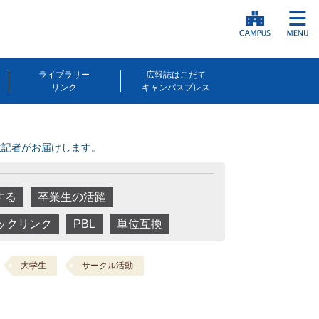
ライブラリー
広報誌はこだて
リンク
キャンパスプレス
生記者がお届けします。
する
卒業生の活躍
ックリンク
PBL
単位互換
大学生
サークル活動