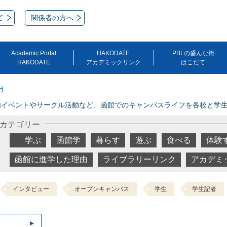
て
関係者の方へ
Academic Portal
HAKODATE
PBLの盛んな街
HAKODATE
アカデミックリンク
はこだて
月
内イベントやサークル活動など、函館でのキャンパスライフを各校と学
カテゴリー
学ぶ
函館学
暮らす
遊ぶ
食べる
体験
函館に進学した理由
ライブラリーリンク
アカデミ
インタビュー
オープンキャンパス
学生
学生記者