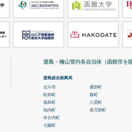
渡島・檜山管内各自治体（函館市を
渡島総合振興局
北斗市
鹿部町
松前町
森町
福島町
八雲町
知内町
長万部町
木古内町
七飯町