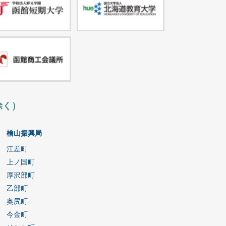
除く）
檜山振興局
江差町
上ノ国町
厚沢部町
乙部町
奥尻町
今金町