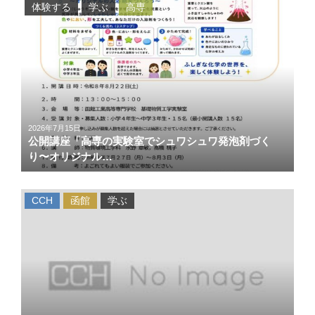
体験する
学ぶ
高専
2026年7月15日
公開講座「高専の実験室でシュワシュワ発泡剤づく
り〜オリジナル…
CCH
函館
学ぶ