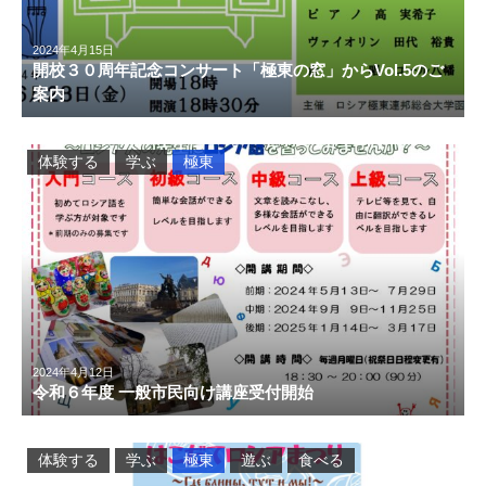
2024年4月15日
開校３０周年記念コンサート「極東の窓」からVol.5のご
案内
体験する
学ぶ
極東
2024年4月12日
令和６年度 一般市民向け講座受付開始
体験する
学ぶ
極東
遊ぶ
食べる