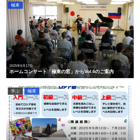
極東
2025年6月17日
ホームコンサート「極東の窓」からVol.6のご案内
学ぶ
極東