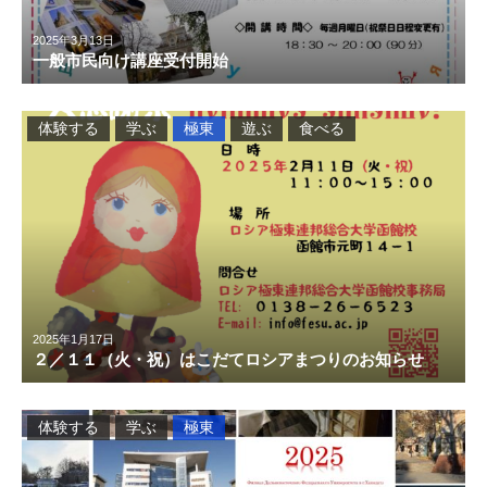
2025年3月13日
一般市民向け講座受付開始
体験する
学ぶ
極東
遊ぶ
食べる
2025年1月17日
２／１１（火・祝）はこだてロシアまつりのお知らせ
体験する
学ぶ
極東