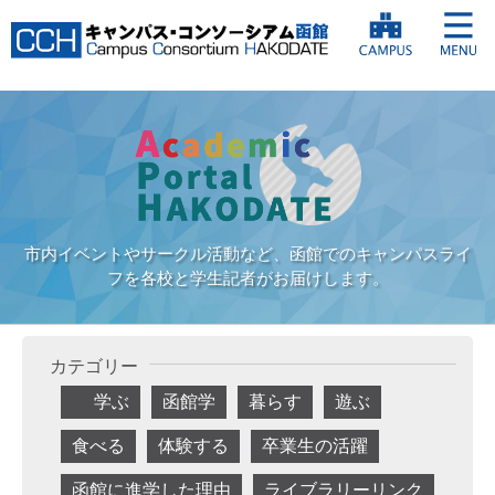
市内イベントやサークル活動など、函館でのキャンパスライ
フを各校と学生記者がお届けします。
カテゴリー
学ぶ
函館学
暮らす
遊ぶ
食べる
体験する
卒業生の活躍
函館に進学した理由
ライブラリーリンク