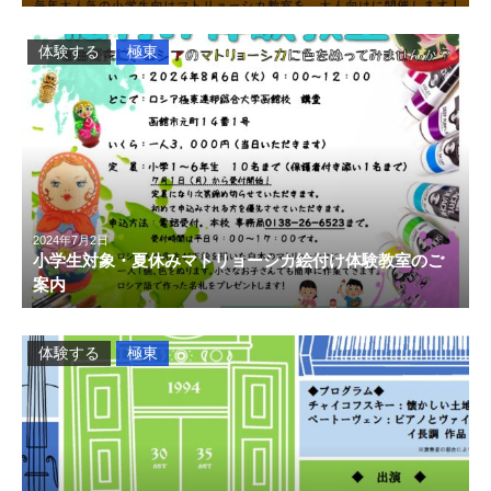
体験する
極東
2024年7月2日
小学生対象・夏休みマトリョーシカ絵付け体験教室のご
案内
体験する
極東