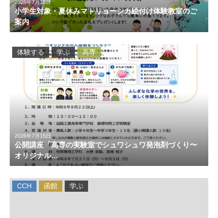
2026年7月15日
小学生対象・夏休みマトリョーシカ絵付け体験教室のご
案内
体験する
学ぶ
高専
2026年7月15日
公開講座「高専の実験室でシュワシュワ発泡剤づくり〜
オリジナル…
CCH
函館
学ぶ