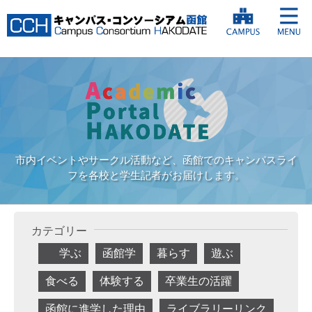
市内イベントやサークル活動など、函館でのキャンパスライ
フを各校と学生記者がお届けします。
カテゴリー
学ぶ
函館学
暮らす
遊ぶ
食べる
体験する
卒業生の活躍
函館に進学した理由
ライブラリーリンク