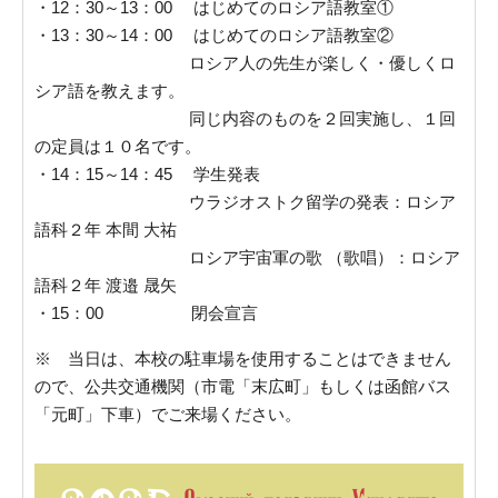
・12：30～13：00 はじめてのロシア語教室①
・13：30～14：00 はじめてのロシア語教室②
ロシア人の先生が楽しく・優しくロ
シア語を教えます。
同じ内容のものを２回実施し、１回
の定員は１０名です。
・14：15～14：45 学生発表
ウラジオストク留学の発表：ロシア
語科２年 本間 大祐
ロシア宇宙軍の歌 （歌唱）：ロシア
語科２年 渡邉 晟矢
・15：00 閉会宣言
※ 当日は、本校の駐車場を使用することはできません
ので、公共交通機関（市電「末広町」もしくは函館バス
「元町」下車）でご来場ください。