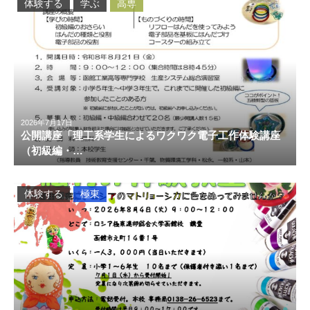
体験する
学ぶ
高専
2026年7月17日
公開講座「理工系学生によるワクワク電子工作体験講座
（初級編・…
体験する
極東