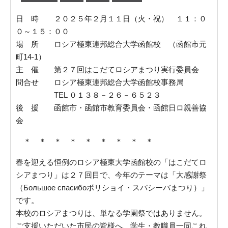
日 時 ２０２５年２月１１日（火・祝） １１：０
０～１５：００
場 所 ロシア極東連邦総合大学函館校 （函館市元
町14-1）
主 催 第２７回はこだてロシアまつり実行委員会
問合せ ロシア極東連邦総合大学函館校事務局
TEL ０１３８－２６－６５２３
後 援 函館市・函館市教育委員会・函館日ロ親善協
会
＊ ＊ ＊ ＊ ＊ ＊ ＊ ＊ ＊
春を迎える恒例のロシア極東大学函館校の「はこだてロ
シアまつり」は２７回目で、今年のテーマは「大感謝祭
（Большое спасибоボリショイ・スパシーバまつり）」
です。
本校のロシアまつりは、単なる学園祭ではありません。
ご支援いただいた市民の皆様へ、学生・教職員一同これ