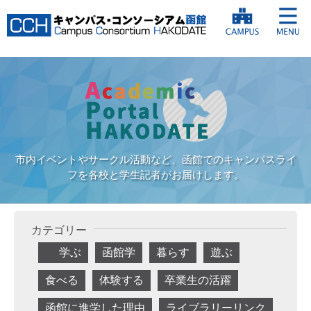
市内イベントやサークル活動など、函館でのキャンパスライ
フを各校と学生記者がお届けします。
カテゴリー
学ぶ
函館学
暮らす
遊ぶ
食べる
体験する
卒業生の活躍
函館に進学した理由
ライブラリーリンク