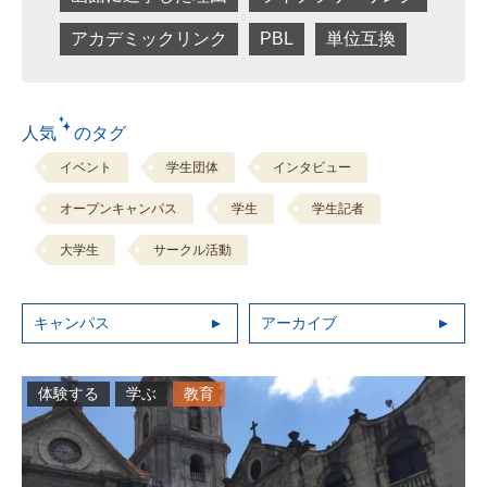
アカデミックリンク
PBL
単位互換
人気 のタグ
イベント
学生団体
インタビュー
オープンキャンパス
学生
学生記者
大学生
サークル活動
キャンパス
アーカイブ
体験する
学ぶ
教育