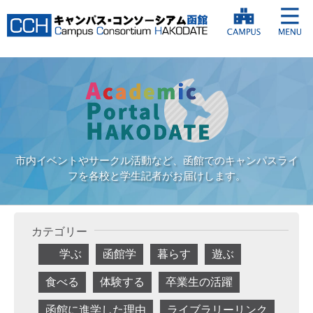
市内イベントやサークル活動など、函館でのキャンパスライ
フを各校と学生記者がお届けします。
カテゴリー
学ぶ
函館学
暮らす
遊ぶ
食べる
体験する
卒業生の活躍
函館に進学した理由
ライブラリーリンク