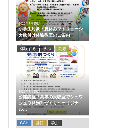
2026年7月15日
小学生対象・夏休みマトリョーシ
カ絵付け体験教室のご案内
体験する
学ぶ
高専
2026年7月15日
公開講座「高専の実験室でシュワ
シュワ発泡剤づくり〜オリジナ
ル…
CCH
函館
学ぶ