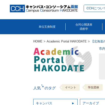
CCHについ
合同公開講座
単位互換制度
函館学
HOME
Academic Portal HAKODATE
【北海道
市
イベント
学生団体
人気 のタグ
キャンパス
アーカイブ