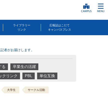
ライブラリー
広報誌はこだて
リンク
キャンパスプレス
生記者がお届けします。
する
卒業生の活躍
ックリンク
PBL
単位互換
大学生
サークル活動