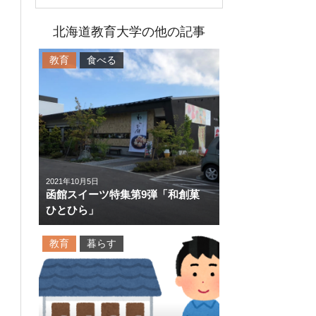
北海道教育大学の他の記事
教育
食べる
2021年10月5日
函館スイーツ特集第9弾「和創菓
ひとひら」
教育
暮らす