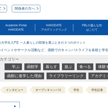
て
関係者の方へ
Academic Portal
HAKODATE
PBLの盛んな街
HAKODATE
アカデミックリンク
はこだて
の大学生入門】一人暮らしの部屋を選ぶときの３つのポイント
内イベントやサークル活動など、函館でのキャンパスライフを各校と学
カテゴリー
学ぶ
函館学
暮らす
遊ぶ
食べる
体験
函館に進学した理由
ライブラリーリンク
アカデミ
インタビュー
オープンキャンパス
学生
学生記者