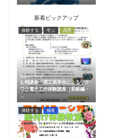
新着ピックアップ
体験する
学ぶ
高専
2026年7月17日
公開講座「理工系学生によるワク
ワク電子工作体験講座（初級編・
…
体験する
極東