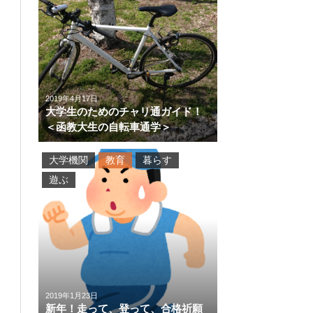
2019年4月17日
大学生のためのチャリ通ガイド！
＜函教大生の自転車通学＞
大学機関
教育
暮らす
遊ぶ
2019年1月23日
新年！走って、登って、合格祈願