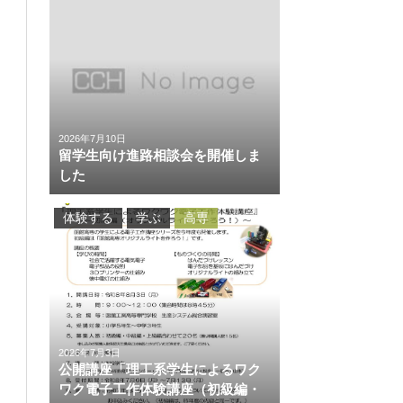
2026年7月10日
留学生向け進路相談会を開催しま
した
体験する
学ぶ
高専
2026年7月3日
公開講座「理工系学生によるワク
ワク電子工作体験講座（初級編・