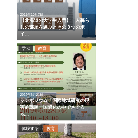
2019年10月7日
【北海道の大学生入門】一人暮ら
しの部屋を選ぶときの３つのポ
イ…
学ぶ
教育
2019年6月21日
シンポジウム「国際地域研究の現
実的課題ー国際化の中でさぐる
地…
体験する
教育