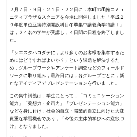
２月７日・９日・２１日・２２日に，本町の函館コミュ
ニティプラザＧスクエアを会場に開催しました「平成２
９年度単位互換特別開設科目冬季集中講義商学特講Ⅰ」
は，２４名の学生が受講し，４日間の日程を終了しまし
た。
「シエスタハコダテに，より多くのお客様を集客するた
めにはどうすればよいか？」という課題を解決するた
め，グループワークやアンケート調査などのフィールド
ワークに取り組み，最終日には，各グループごとに，新
たなアイディアでプレゼンテーションを行いました。
この集中講義は，学生にとって，「コミュニケーション
能力」「発想力・企画力」「プレゼンテーション能力」
などを身に付け，社会的自立・職業的自立に向けた大変
貴重な学習機会であり，「今後の主体的学びへの意欲づ
け」となりました。