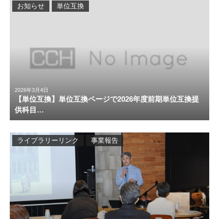
お知らせ
単位互換
2026年3月4日
【単位互換】単位互換ページで2026年度前期単位互換提
供科目…
ライブラリーリンク
事業報告