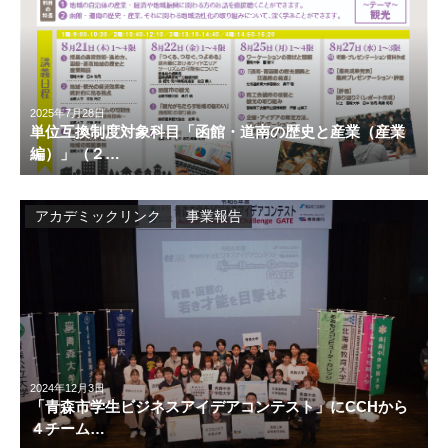
2025年7月28日
単位互換制度対象科目「函館・道南の歴史と産業（産業
編）」（２…
アカデミックリンク
事業報告
2024年12月3日
「青森市学生ビジネスアイデアコンテスト」にCCHから
４チーム…