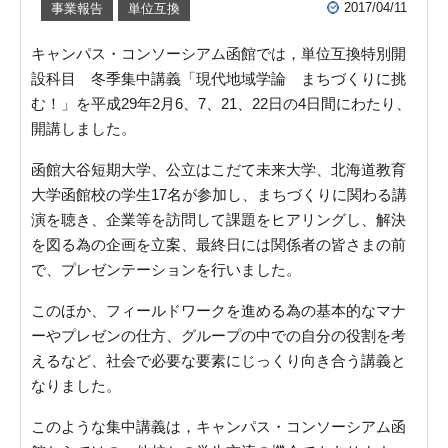
2017/04/11
事業報告
単位互換
キャンパス・コンソーシアム函館では，単位互換特別開
設科目 冬季集中講義「現代地域学論 まちづくりに挑
む！」を平成29年2月6、7、21、22日の4日間にわたり、
開講しました。
函館大谷短期大学、公立はこだて未来大学、北海道教育
大学函館校の学生17名が参加し、まちづくりに関わる講
演を聴き、企業等を訪問して課題をヒアリングし、解決
を図る為の企画を立案、最終日には関係者の皆さまの前
で、プレゼンテーションを行いました。
このほか、フィールドワークを進める為の基本的なマナ
ーやプレゼンの仕方、グループの中での自分の役割を考
えるなど、社会で必要な要素にじっくり向き合う講義と
なりました。
このような集中講義は，キャンパス・コンソーシアム函