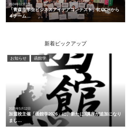
2024年12月3日
「青森市学生ビジネスアイデアコンテスト」にCCHから
４チーム…
新着ピックアップ
お知らせ
函館学
2026年5月12日
加盟校主催「函館学2026」に、新たに3講座が追加になり
まし…