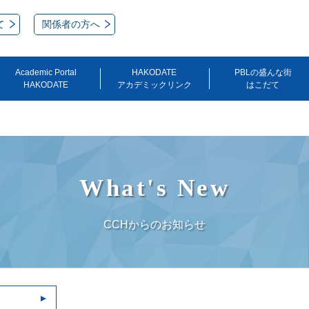
て
関係者の方へ
Academic Portal
HAKODATE
PBLの盛んな街
HAKODATE
アカデミックリンク
はこだて
What's New
CCHからのお知らせ