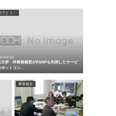
めでとう！
2年10月10日
来大学 仲尾裕樹君がRSNPを利用したサービ
ロボットコン…
事業報告