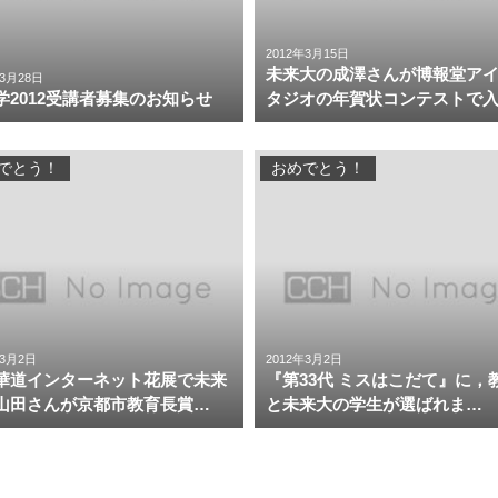
2012年3月15日
未来大の成澤さんが博報堂ア
年3月28日
学2012受講者募集のお知らせ
タジオの年賀状コンテストで
でとう！
おめでとう！
年3月2日
2012年3月2日
華道インターネット花展で未来
『第33代 ミスはこだて』に，
山田さんが京都市教育長賞…
と未来大の学生が選ばれま…