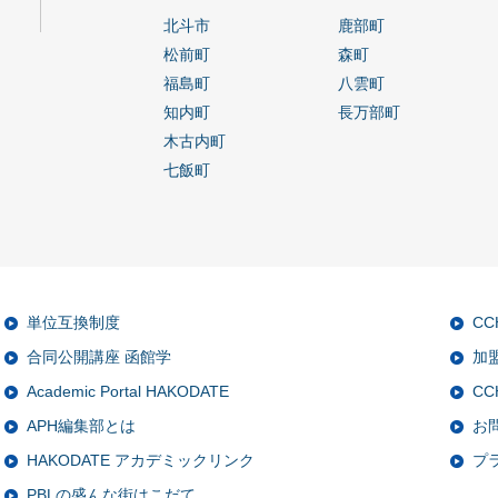
北斗市
鹿部町
松前町
森町
福島町
八雲町
知内町
長万部町
木古内町
七飯町
単位互換制度
C
合同公開講座 函館学
加
Academic Portal HAKODATE
CC
APH編集部とは
お
HAKODATE アカデミックリンク
プ
PBLの盛んな街はこだて