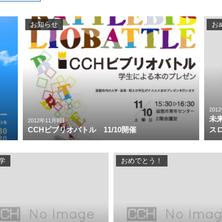
お知らせ
お
201
未
2012年11月8日
CCHビブリオバトル 11/10開催
ス
学
おめでとう！