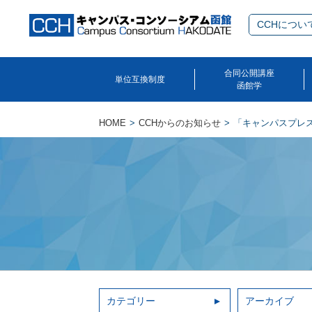
CCHについ
合同公開講座
単位互換制度
函館学
HOME
CCHからのお知らせ
「キャンパスプレスv
カテゴリー
アーカイブ