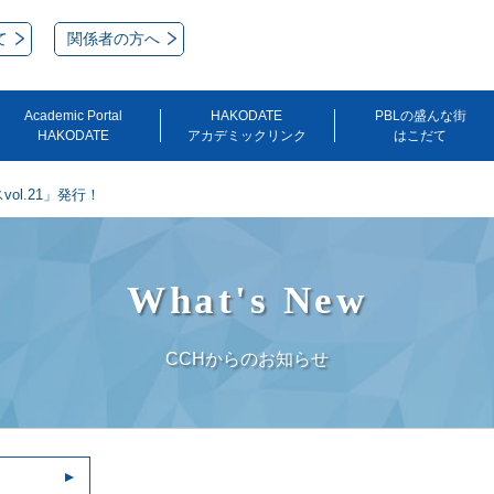
て
関係者の方へ
Academic Portal
HAKODATE
PBLの盛んな街
HAKODATE
アカデミックリンク
はこだて
ol.21」発行！
What's New
CCHからのお知らせ