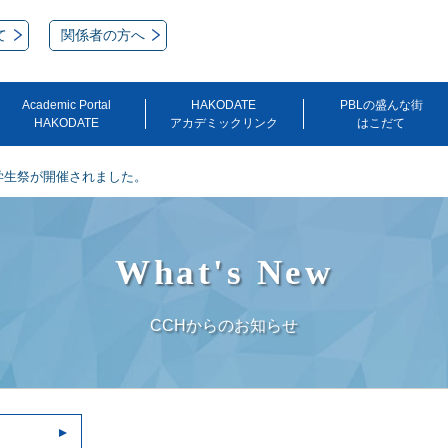
て
関係者の方へ
Academic Portal
HAKODATE
PBLの盛んな街
HAKODATE
アカデミックリンク
はこだて
学生祭が開催されました。
What's New
CCHからのお知らせ