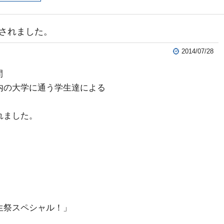
されました。
2014/07/28
間
内の大学に通う学生達による
れました。
生祭スペシャル！」