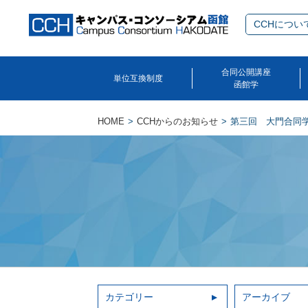
CCHについ
合同公開講座
単位互換制度
函館学
HOME
CCHからのお知らせ
第三回 大門合同
カテゴリー
アーカイブ