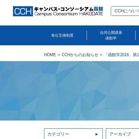
CCHについ
合同公開講座
単位互換制度
函館学
HOME
CCHからのお知らせ
「函館学2018」
カテゴリー
アーカイブ