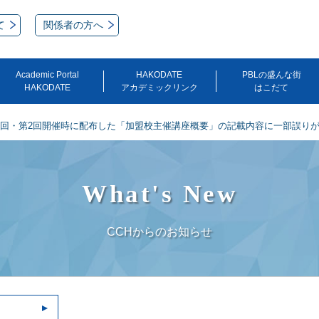
て
関係者の方へ
Academic Portal
HAKODATE
PBLの盛んな街
HAKODATE
アカデミックリンク
はこだて
第1回・第2回開催時に配布した「加盟校主催講座概要」の記載内容に一部誤り
What's New
CCHからのお知らせ