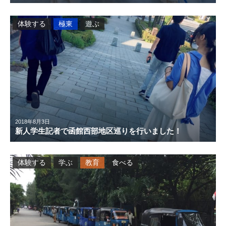
体験する
極東
遊ぶ
2018年8月3日
新人学生記者で函館西部地区巡りを行いました！
体験する
学ぶ
教育
食べる