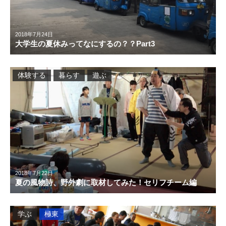
2018年7月24日
大学生の夏休みってなにするの？？Part3
体験する
暮らす
遊ぶ
2018年7月22日
夏の風物詩、野外劇に取材してみた！セリフチーム編
学ぶ
極東