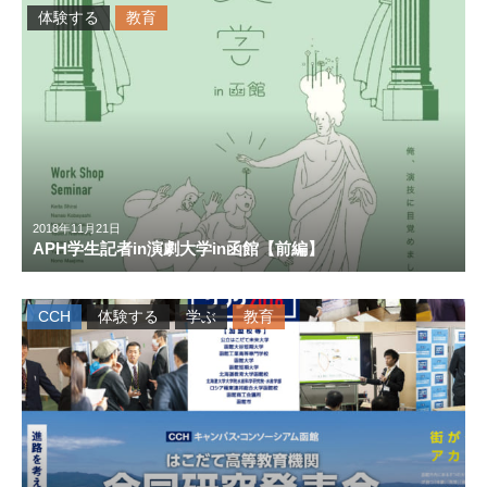
体験する
教育
2018年11月21日
APH学生記者in演劇大学in函館【前編】
CCH
体験する
学ぶ
教育