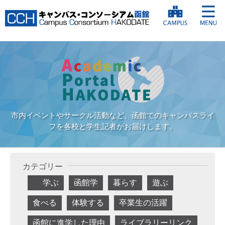
市内イベントやサークル活動など、函館でのキャンパスライ
フを各校と学生記者がお届けします。
カテゴリー
学ぶ
函館学
暮らす
遊ぶ
食べる
体験する
卒業生の活躍
函館に進学した理由
ライブラリーリンク