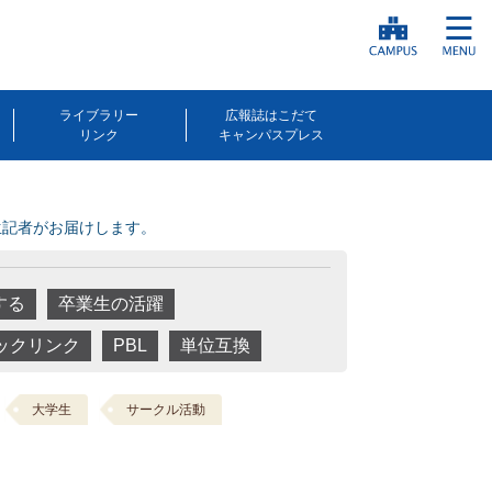
ライブラリー
広報誌はこだて
リンク
キャンパスプレス
生記者がお届けします。
する
卒業生の活躍
ックリンク
PBL
単位互換
大学生
サークル活動