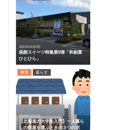
2021年10月5日
函館スイーツ特集第9弾「和創菓
ひとひら」
教育
暮らす
2019年10月7日
【北海道の大学生入門】一人暮ら
しの部屋を選ぶときの３つのポ