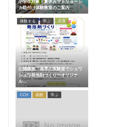
小学生対象・夏休みマトリョーシ
カ絵付け体験教室のご案内
体験する
学ぶ
高専
2026年7月15日
公開講座「高専の実験室でシュワ
シュワ発泡剤づくり〜オリジナ
ル…
CCH
函館
学ぶ