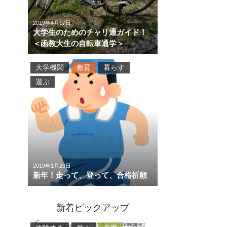
2019年4月17日
大学生のためのチャリ通ガイド！
＜函教大生の自転車通学＞
大学機関
教育
暮らす
遊ぶ
2019年1月23日
新年！走って、登って、合格祈願
新着ピックアップ