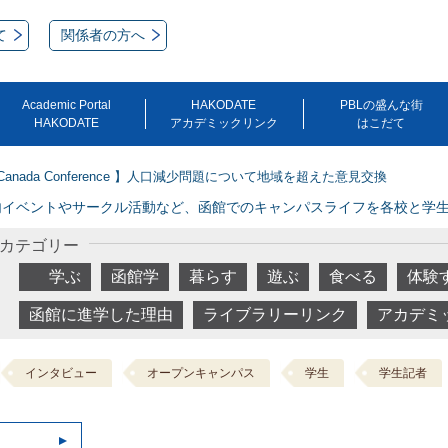
て
関係者の方へ
Academic Portal
HAKODATE
PBLの盛んな街
HAKODATE
アカデミックリンク
はこだて
×Canada Conference 】人口減少問題について地域を超えた意見交換
内イベントやサークル活動など、函館でのキャンパスライフを各校と学
カテゴリー
学ぶ
函館学
暮らす
遊ぶ
食べる
体験
函館に進学した理由
ライブラリーリンク
アカデミ
インタビュー
オープンキャンパス
学生
学生記者