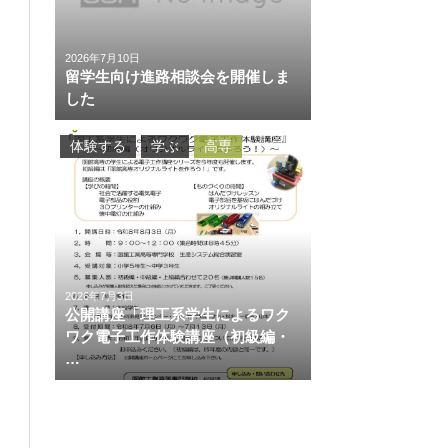
2026年7月10日
留学生向け進路相談会を開催しま
した
体験する
学ぶ
高専
2026年7月3日
公開講座「理工系学生によるワク
ワク電子工作体験講座（初級編・
…