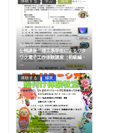
体験する
学ぶ
高専
2026年7月17日
公開講座「理工系学生によるワク
ワク電子工作体験講座（初級編・
…
体験する
極東
2026年7月15日