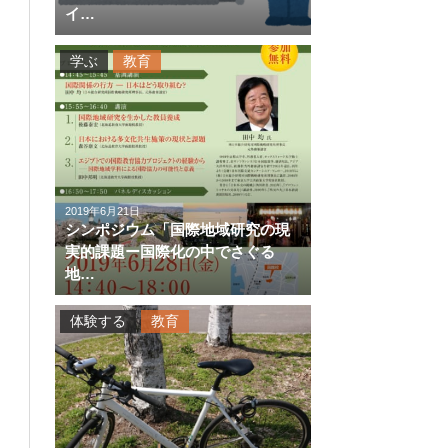
イ…
学ぶ
教育
2019年6月21日
シンポジウム「国際地域研究の現
実的課題ー国際化の中でさぐる
地…
体験する
教育