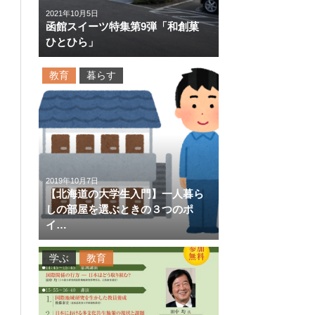
2021年10月5日
函館スイーツ特集第9弾「和創菓
ひとひら」
教育
暮らす
2019年10月7日
【北海道の大学生入門】一人暮ら
しの部屋を選ぶときの３つのポ
イ…
学ぶ
教育