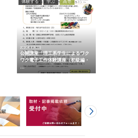
体験する
学ぶ
高専
2026年7月3日
公開講座「理工系学生によるワク
ワク電子工作体験講座（初級編・
…