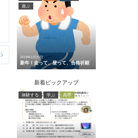
遊ぶ
2019年1月23日
新年！走って、登って、合格祈願
新着ピックアップ
体験する
学ぶ
高専