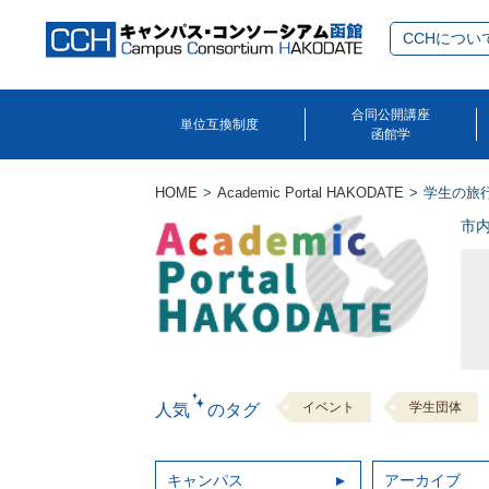
CCHについ
合同公開講座
単位互換制度
函館学
HOME
Academic Portal HAKODATE
学生の旅
市
イベント
学生団体
人気 のタグ
キャンパス
アーカイブ