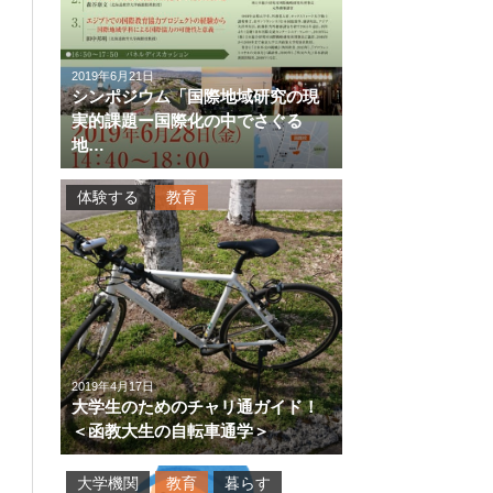
2019年6月21日
シンポジウム「国際地域研究の現
実的課題ー国際化の中でさぐる
地…
体験する
教育
2019年4月17日
大学生のためのチャリ通ガイド！
＜函教大生の自転車通学＞
大学機関
教育
暮らす