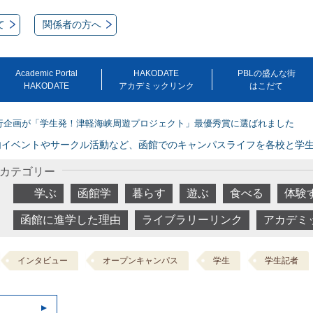
て
関係者の方へ
Academic Portal
HAKODATE
PBLの盛んな街
HAKODATE
アカデミックリンク
はこだて
行企画が「学生発！津軽海峡周遊プロジェクト」最優秀賞に選ばれました
内イベントやサークル活動など、函館でのキャンパスライフを各校と学
カテゴリー
学ぶ
函館学
暮らす
遊ぶ
食べる
体験
函館に進学した理由
ライブラリーリンク
アカデミ
インタビュー
オープンキャンパス
学生
学生記者