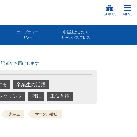
ライブラリー
広報誌はこだて
リンク
キャンパスプレス
生記者がお届けします。
する
卒業生の活躍
ックリンク
PBL
単位互換
大学生
サークル活動