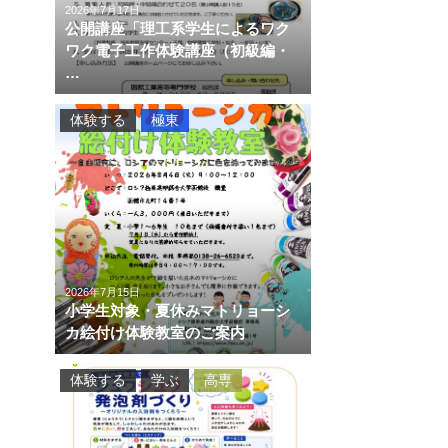
2026年7月17日
公開講座「理工系学生によるワク
ワク電子工作体験講座（初級編・
…
体験する
極東
2026年7月15日
小学生対象・夏休みマトリョーシ
カ絵付け体験教室のご案内
体験する
学ぶ
高専