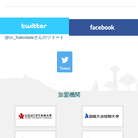
@cc_hakodateさんのツイート
加盟機関