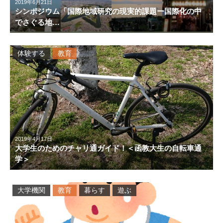
2019年6月21日
シンポジウム「国際地域研究の現実的課題ー国際化の中
でさぐる地…
体験する
教育
2019年4月17日
大学生のためのチャリ通ガイド！＜函教大生の自転車通
学＞
大学機関
教育
暮らす
遊ぶ