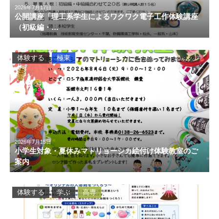
2026年7月17日
公開講座「理工系学生によるワクワク電子工作体験講座
（初級編・…
体験する
極東
2026年7月15日
小学生対象・夏休みマトリョーシカ絵付け体験教室のご
案内
体験する
学ぶ
高専