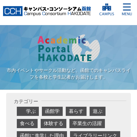
市内イベントやサークル活動など、函館でのキャンパスライ
フを各校と学生記者がお届けします。
カテゴリー
学ぶ
函館学
暮らす
遊ぶ
食べる
体験する
卒業生の活躍
函館に進学した理由
ライブラリーリンク