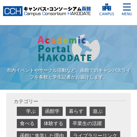
市内イベントやサークル活動など、函館でのキャンパスライ
フを各校と学生記者がお届けします。
カテゴリー
学ぶ
函館学
暮らす
遊ぶ
食べる
体験する
卒業生の活躍
函館に進学した理由
ライブラリーリンク