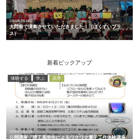
2016年7月19日
大門祭で演奏させていただきました！（ほくすいブラ
ス）
新着ピックアップ
体験する
学ぶ
高専
2026年7月17日
公開講座「理工系学生によるワクワク電子工作体験講座