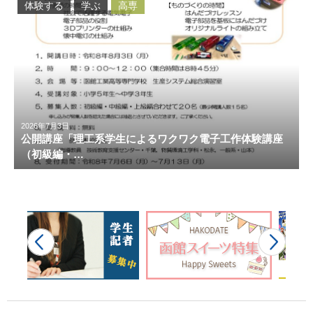
体験する
学ぶ
高専
2026年7月3日
公開講座「理工系学生によるワクワク電子工作体験講座
（初級編・…