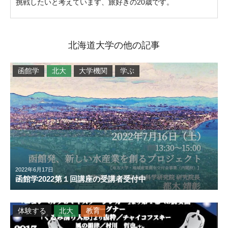
挑戦したいと考えています、旅好きの20歳です。
北海道大学の他の記事
函館学
北大
大学機関
学ぶ
2022年6月17日
函館学2022第１回講座の受講者受付中
体験する
北大
教育