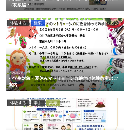
（初級編・…
体験する
極東
2026年7月15日
小学生対象・夏休みマトリョーシカ絵付け体験教室のご
案内
体験する
学ぶ
高専