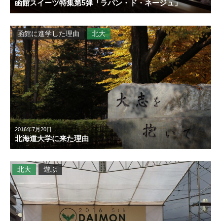
函館スイーツ特集第5弾「ラパン・ド・ネージュ」
函館に進学した理由
北大
2016年7月20日
北海道大学に来た理由
北大
遊ぶ