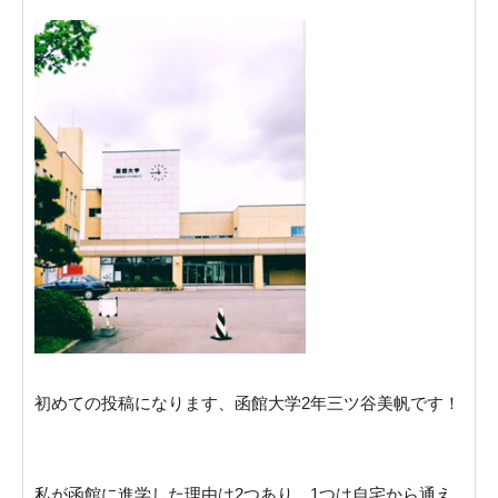
初めての投稿になります、函館大学2年三ツ谷美帆です！
私が函館に進学した理由は2つあり、1つは自宅から通え