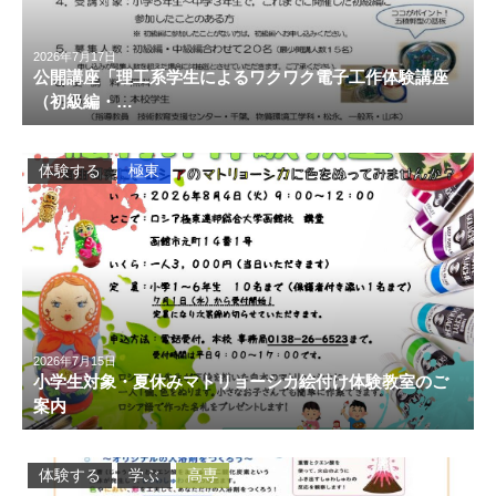
2026年7月17日
公開講座「理工系学生によるワクワク電子工作体験講座
（初級編・…
体験する
極東
2026年7月15日
小学生対象・夏休みマトリョーシカ絵付け体験教室のご
案内
体験する
学ぶ
高専