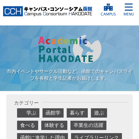
市内イベントやサークル活動など、函館でのキャンパスライ
フを各校と学生記者がお届けします。
カテゴリー
学ぶ
函館学
暮らす
遊ぶ
食べる
体験する
卒業生の活躍
函館に進学した理由
ライブラリーリンク