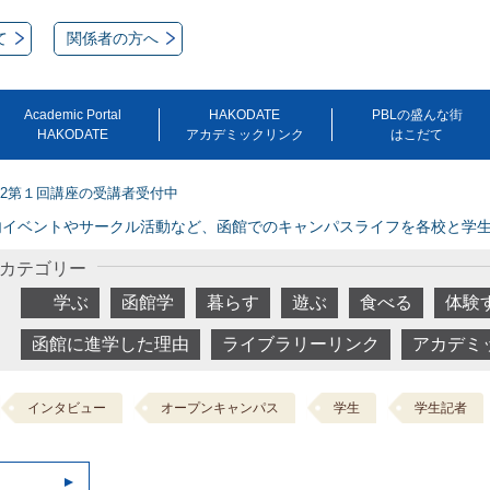
て
関係者の方へ
Academic Portal
HAKODATE
PBLの盛んな街
HAKODATE
アカデミックリンク
はこだて
22第１回講座の受講者受付中
内イベントやサークル活動など、函館でのキャンパスライフを各校と学
カテゴリー
学ぶ
函館学
暮らす
遊ぶ
食べる
体験
函館に進学した理由
ライブラリーリンク
アカデミ
インタビュー
オープンキャンパス
学生
学生記者