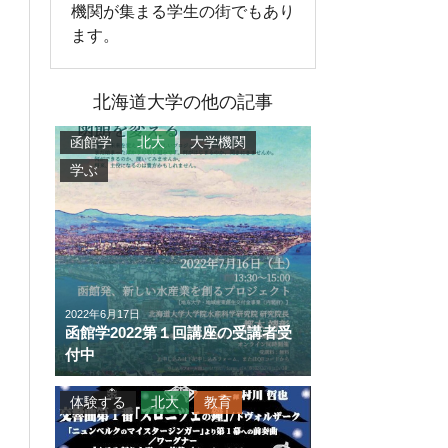
機関が集まる学生の街でもあり
ます。
北海道大学の他の記事
函館学
北大
大学機関
学ぶ
2022年6月17日
函館学2022第１回講座の受講者受
付中
体験する
北大
教育