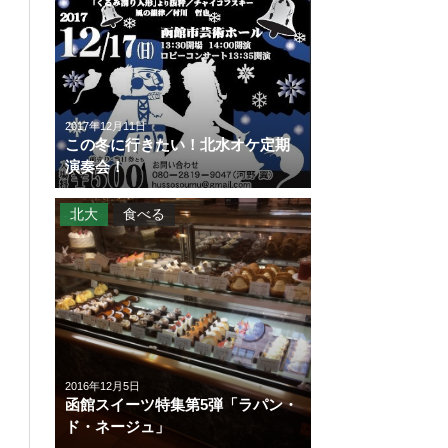
2017年12月11日
この冬に行きたい！北水オケ定期
演奏会！
北大
食べる
2016年12月5日
函館スイーツ特集第5弾「ラパン・
ド・ネージュ」