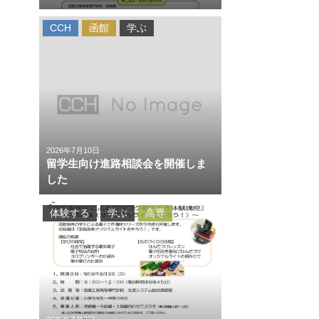
CCH
函館
学ぶ
2026年7月10日
留学生向け進路相談会を開催しま
した
体験する
学ぶ
高専