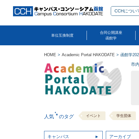
CCHについ
合同公開講座
単位互換制度
函館学
HOME
Academic Portal HAKODATE
函館学20
市
イベント
学生団体
人気 のタグ
キャンパス
アーカイブ