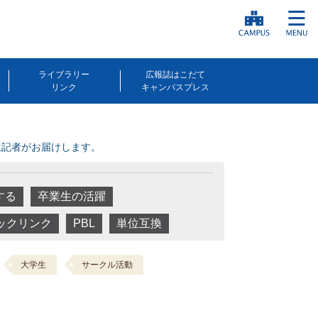
ライブラリー
広報誌はこだて
リンク
キャンパスプレス
生記者がお届けします。
する
卒業生の活躍
ックリンク
PBL
単位互換
大学生
サークル活動