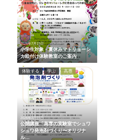
2026年7月15日
小学生対象・夏休みマトリョーシ
カ絵付け体験教室のご案内
体験する
学ぶ
高専
2026年7月15日
公開講座「高専の実験室でシュワ
シュワ発泡剤づくり〜オリジナ
ル…