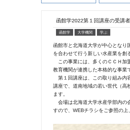
函館学2022第１回講座の受講
函館学
大学機関
学ぶ
函館市と北海道大学が中心となり
を合わせて行う新しい水産業を創
この事業には、多くのＣＣＨ加盟
教育機関が連携した本格的な事業
第１回講座は、この取り組み内容
講座で、道南地域の若い世代（高
ます。
会場は北海道大学水産学部内の会
すので、WEBチラシをご参照の