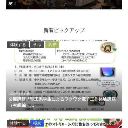
材！
新着ピックアップ
体験する
学ぶ
高専
2026年7月17日
公開講座「理工系学生によるワクワク電子工作体験講座
（初級編・…
体験する
極東