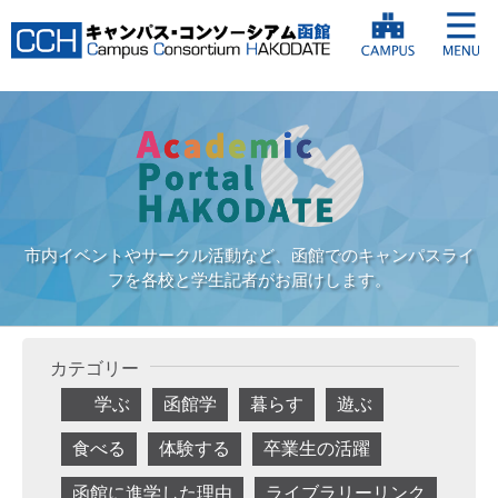
市内イベントやサークル活動など、函館でのキャンパスライ
フを各校と学生記者がお届けします。
カテゴリー
学ぶ
函館学
暮らす
遊ぶ
食べる
体験する
卒業生の活躍
函館に進学した理由
ライブラリーリンク