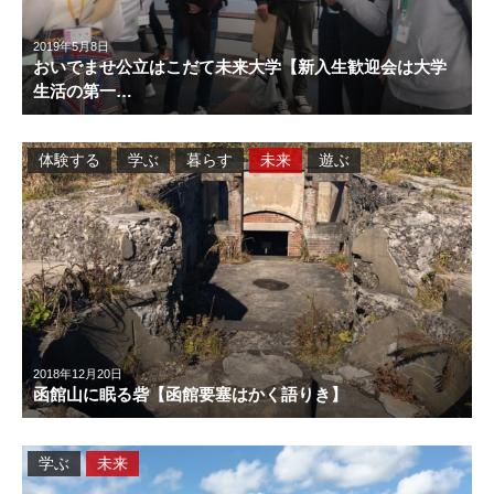
2019年5月8日
おいでませ公立はこだて未来大学【新入生歓迎会は大学
生活の第一…
体験する
学ぶ
暮らす
未来
遊ぶ
2018年12月20日
函館山に眠る砦【函館要塞はかく語りき】
学ぶ
未来