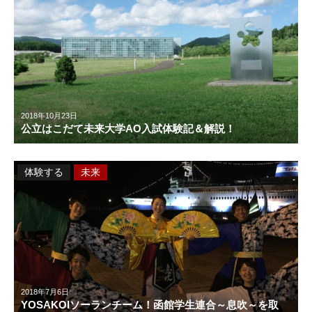
2018年10月23日
公立はこだて未来大学AO入試体験記＆解説！
体験する
未来
2018年7月6日
YOSAKOIソーランチーム！函館学生連合～息吹～を取