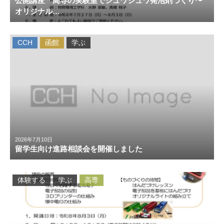
公開講座「高専の実験室でシュワシュワ発泡剤づくり〜
オリジナル…
CCH
函館
学ぶ
2026年7月10日
留学生向け進路相談会を開催しました
体験する
学ぶ
高専