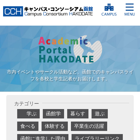
市内イベントやサークル活動など、函館でのキャンパスライ
フを各校と学生記者がお届けします。
カテゴリー
学ぶ
函館学
暮らす
遊ぶ
食べる
体験する
卒業生の活躍
函館に進学した理由
ライブラリーリンク