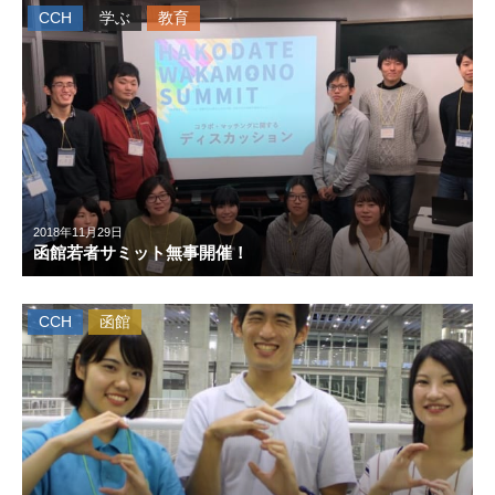
CCH
学ぶ
教育
2018年11月29日
函館若者サミット無事開催！
CCH
函館