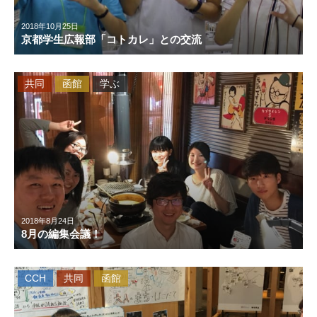
2018年10月25日
京都学生広報部「コトカレ」との交流
共同
函館
学ぶ
2018年8月24日
8月の編集会議！
CCH
共同
函館