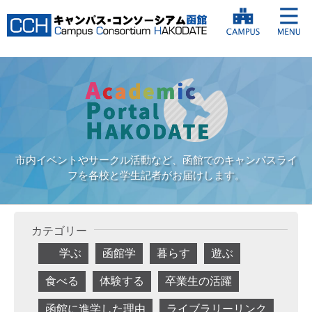
市内イベントやサークル活動など、函館でのキャンパスライ
フを各校と学生記者がお届けします。
カテゴリー
学ぶ
函館学
暮らす
遊ぶ
食べる
体験する
卒業生の活躍
函館に進学した理由
ライブラリーリンク