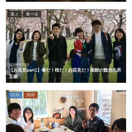
遊ぶ
食べる
2018年5月2日
【お花見part1】春だ！桜だ！お花見だ！函館の観光名所
五稜…
CCH
共同