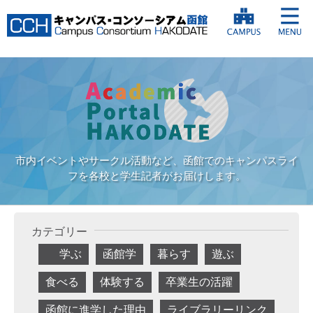
市内イベントやサークル活動など、函館でのキャンパスライ
フを各校と学生記者がお届けします。
カテゴリー
学ぶ
函館学
暮らす
遊ぶ
食べる
体験する
卒業生の活躍
函館に進学した理由
ライブラリーリンク