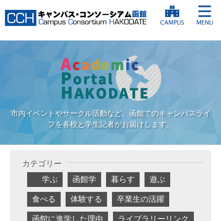
市内イベントやサークル活動など、函館でのキャンパスライ
フを各校と学生記者がお届けします。
カテゴリー
学ぶ
函館学
暮らす
遊ぶ
食べる
体験する
卒業生の活躍
函館に進学した理由
ライブラリーリンク