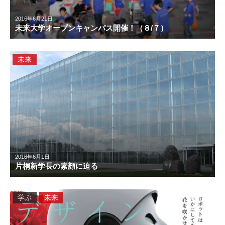
2016年6月21日
未来大学オープンキャンパス開催！（８/７）
未来
2016年6月1日
片桐新学長の素顔に迫る
学ぶ
未来