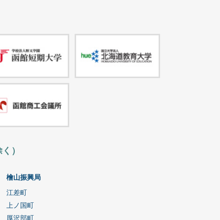
除く）
檜山振興局
江差町
上ノ国町
厚沢部町