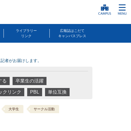
ライブラリー
広報誌はこだて
リンク
キャンパスプレス
生記者がお届けします。
する
卒業生の活躍
ックリンク
PBL
単位互換
大学生
サークル活動