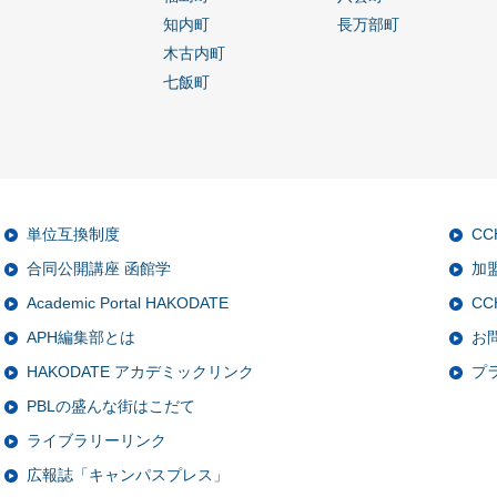
知内町
長万部町
木古内町
七飯町
単位互換制度
C
合同公開講座 函館学
加
Academic Portal HAKODATE
CC
APH編集部とは
お
HAKODATE アカデミックリンク
プ
PBLの盛んな街はこだて
ライブラリーリンク
広報誌「キャンパスプレス」