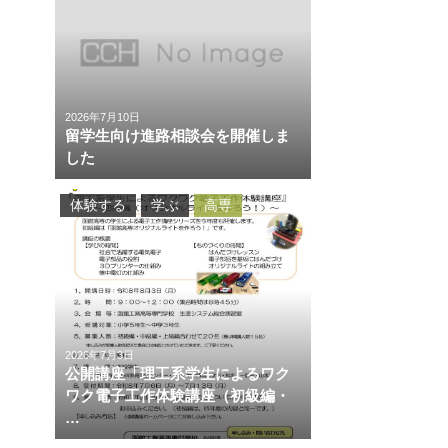
2026年7月10日
留学生向け進路相談会を開催しま
した
体験する
学ぶ
高専
2026年7月3日
公開講座「理工系学生によるワク
ワク電子工作体験講座（初級編・
…