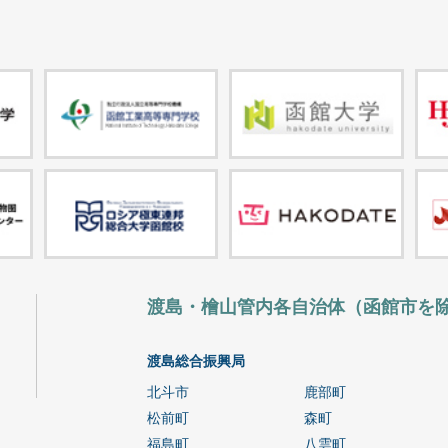
渡島・檜山管内各自治体（函館市を
渡島総合振興局
北斗市
鹿部町
松前町
森町
福島町
八雲町