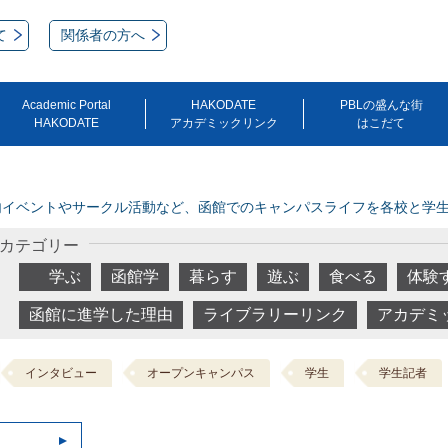
て
関係者の方へ
Academic Portal
HAKODATE
PBLの盛んな街
HAKODATE
アカデミックリンク
はこだて
内イベントやサークル活動など、函館でのキャンパスライフを各校と学
カテゴリー
学ぶ
函館学
暮らす
遊ぶ
食べる
体験
函館に進学した理由
ライブラリーリンク
アカデミ
インタビュー
オープンキャンパス
学生
学生記者