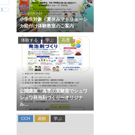
2026年7月15日
小学生対象・夏休みマトリョーシ
カ絵付け体験教室のご案内
体験する
学ぶ
高専
2026年7月15日
公開講座「高専の実験室でシュワ
シュワ発泡剤づくり〜オリジナ
ル…
CCH
函館
学ぶ