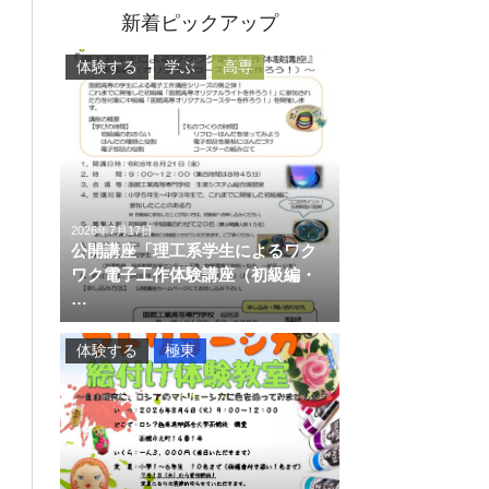
新着ピックアップ
体験する
学ぶ
高専
2026年7月17日
公開講座「理工系学生によるワク
ワク電子工作体験講座（初級編・
…
体験する
極東