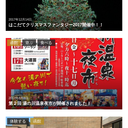
2017年12月14日
はこだてクリスマスファンタジー2017開催中！！
函館
遊ぶ
食べる
2017年8月8日
第２回 湯の川温泉夜市が開催されました！
体験する
函館