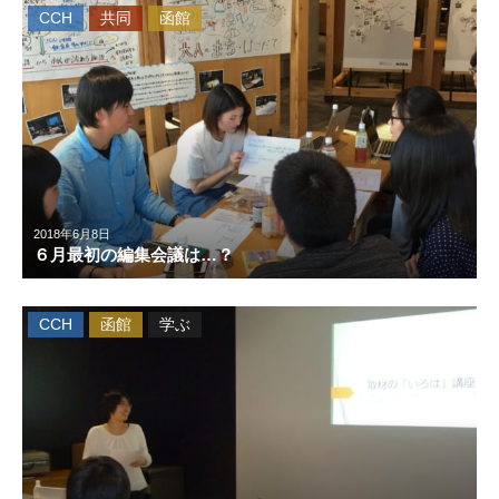
CCH
共同
函館
2018年6月8日
６月最初の編集会議は…？
CCH
函館
学ぶ