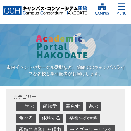
市内イベントやサークル活動など、函館でのキャンパスライ
フを各校と学生記者がお届けします。
カテゴリー
学ぶ
函館学
暮らす
遊ぶ
食べる
体験する
卒業生の活躍
函館に進学した理由
ライブラリーリンク