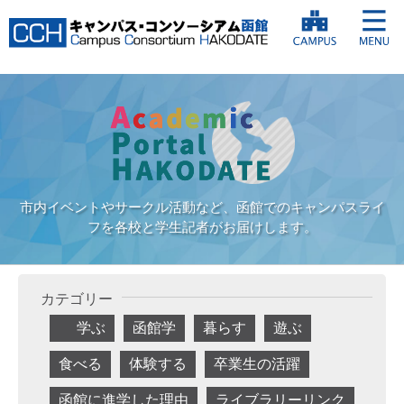
市内イベントやサークル活動など、函館でのキャンパスライ
フを各校と学生記者がお届けします。
カテゴリー
学ぶ
函館学
暮らす
遊ぶ
食べる
体験する
卒業生の活躍
函館に進学した理由
ライブラリーリンク