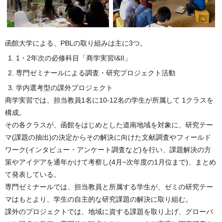
函館大学による、PBLの取り組みは主に3つ。
1・2年次の必修科目「商学実習I&II」
専門ゼミナールによる調査・研究プロジェクト活動
学内選考型の課外プロジェクト
商学実習では、担当教員1名に10-12名の学生が所属して 1クラスを
構成。
その各クラスが、函館をはじめとした道南地域を対象に、研究テー
マ(課題の抽出)の決定からその解決に向けた文献調査やフィールド
ワーク(インタビュー・アンケート調査など)を行い、課題解決の方
策やアイデアを通年かけて考察し(4月~次年度の1月位まで)、まとめ
て発表している。
専門ゼミナールでは、担当教員と所属する学生が、ゼミの研究テー
マはもとより、学生の自主的な研究課題の解決に取り組む。
課外のプロジェクトでは、地域に資する課題を取り上げ、グローバ