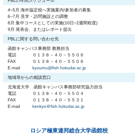
PBLの年間スケジュール
4~5月:海外協定校へ実施案内/参加者の募集
6~7月:見学・訪問施設との調整
8月:集中コースとしての実施(10日~2週間程度)
9月:発表会、またはレポート提出
PBLに関する問い合わせ先
函館キャンパス事務部 教務担当
電話
０１３８－４０－５５０６
FAX
０１３８－４０－５５０６
E-mail
kyoumu@fish.hokudai.ac.jp
地域等からの相談窓口
北海道大学 函館キャンパス事務部研究協力担当
電話
０１３８－４０－５５０４
FAX
０１３８－４０－５５３１
E-mail
kenkyo＠fish.hokudai.ac.jp
ロシア極東連邦総合大学函館校