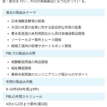
造・販売を 行い，今日の酒蔵建設にもつながってい る。
過去の取組みテーマ
日本酒醸造酵母の探索
大沼の水質の改善に対する総合的な対策の提案
農水産資源の未利用部位から高付加価値製品開発
ソーラーカヌー製作とレース開催
植物工場内の収穫サポートロボット開発
PBLでの取組み分野
発酵醸造関連の商品開発
福祉機器開発
農林水産関連のエンジニアリング面からのサポート
年間の取組み件数
8−10件(R4年度は9件)
PBLの年間スケジュール
4月から2月まで通年(週1回)