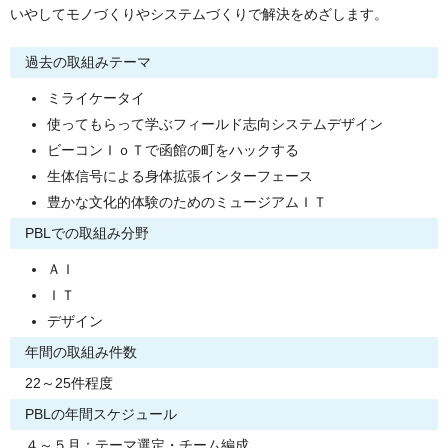
いやしてモノづくりやシステムづくりで解決をめざします。
過去の取組みテーマ
ミライケータイ
使ってもらって学ぶフィールド志向システムデザイン
ビーコンＩｏＴで函館の町をハックする
生体信号による身体拡張インターフェース
豊かな文化的体験のためのミュージアムＩＴ
PBLでの取組み分野
ＡＩ
ＩＴ
デザイン
年間の取組み件数
22～25件程度
PBLの年間スケジュール
４～５月：テーマ選定・チーム編成