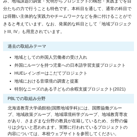
み、地域課題の調査・究明からプロジェクトの構想・実践までを自
分たちの力で行うことも特色です。本科目を通して、通常の科目で
は得難い主体的な実践力やチームワークなどを身に付けることがで
きると考えています。なお、発展的な科目として「地域プロジェク
トIII, IV」も用意されています。
過去の取組みテーマ
地域としての外国人労働者の受け入れ
外国にルーツを持つ児童への日本語学習支援プロジェクト
HUEレインボーはこだてプロジェクト
地域における音環境の調査と提案
特別なニーズのある子どもの余暇支援プロジェクト(2021)
PBLでの取組み分野
北海道教育大学函館校(国際地域学科)には、国際協働グルー
プ、地域政策グループ、地域環境科学グループ、地域教育専攻
があり、さまざまな分野の教員が在籍しているため、分野の偏
りは少ないと思われます。実際に行われているプロジェクトの
内容については、本校ウェブサイトを参照してください。