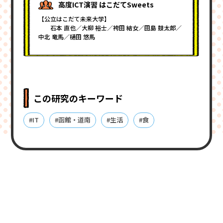
高度ICT演習 はこだてSweets
【公立はこだて未来大学】
石本 直也／大柳 裕士／袴田 結女／田島 鼓太郎／
中北 竜馬／樋田 悠馬
この研究のキーワード
#IT
#函館・道南
#生活
#食