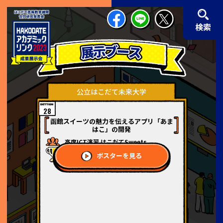
検索
公立はこだて未来大学
28
函館スイーツの魅力を伝えるアプリ「あま
はこ」の開発
高度ICT演習 はこだてSweets
ピアレビュー大賞
ポスターを見る