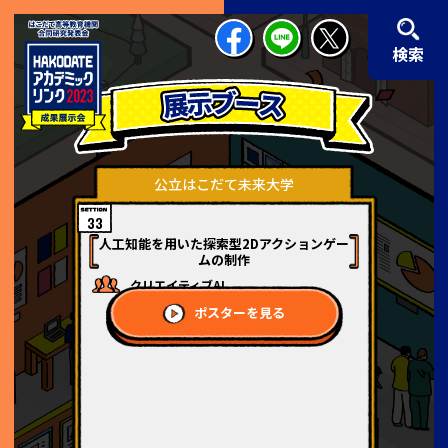
検索
公立はこだて未来大学
33
人工知能を用いた探索型2Dアクションゲー
ムの制作
クリエイティブAI
ポスターを見る