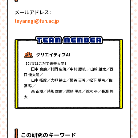
メールアドレス :
tayanagi@fun.ac.jp
クリエイティブAI
【公立はこだて未来大学】
田中 良磨／村岡 広海／中村 慶琉 ／山崎 雄太／西
口 優太朗／
山本 拓摩／大柳 裕士／関谷 天希／松下 瑚南／佐
藤 玲／
森 正樹／時永 空侑／尾崎 陽彦／鈴木 壱／長瀬 悠
太
この研究のキーワード