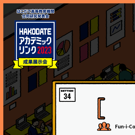
34
Fun-i-C