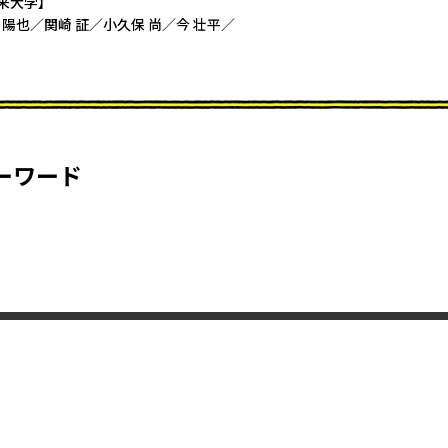
来大学】
陽也／関崎 証／小久保 尚／今 壮平／
ーワード