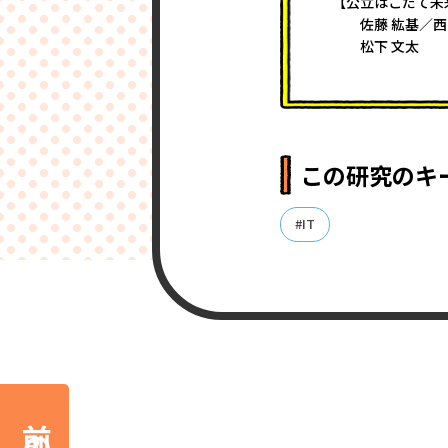
【公立はこだて未
佐藤 紘基／西 
松下 文太
この研究のキ
#IT